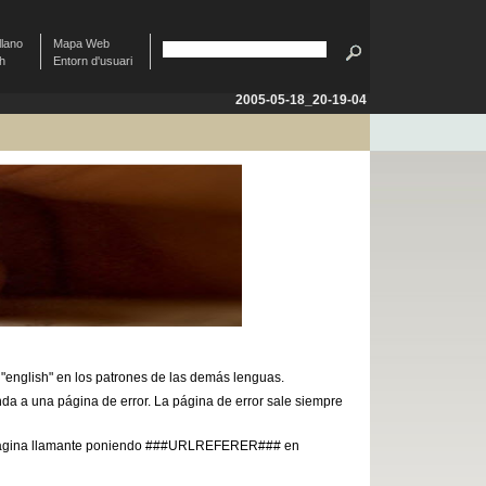
llano
Mapa Web
sh
Entorn d'usuari
2005-05-18_20-19-04
 "english" en los patrones de las demás lenguas.
anda a una página de error. La página de error sale siempre
a página llamante poniendo ###URLREFERER### en