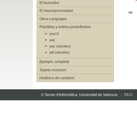
El buscador
El macroprocesador
Otros Lenguajes
Plantillas y estilos predefinidos
pas13
indi
pas (obsoleto)
pdi (obsoleto)
Ejemplo completo
Tarjeta resumen
Histórico de cambios
© Servei d'Informática, Universitat de Valencia. -
SIUV