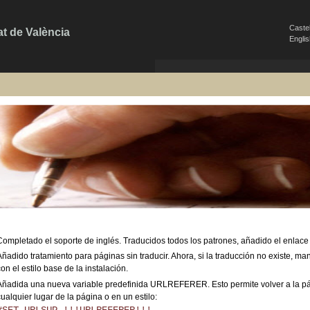
Caste
at de València
Engli
Completado el soporte de inglés. Traducidos todos los patrones, añadido el enlace
Añadido tratamiento para páginas sin traducir. Ahora, si la traducción no existe, m
on el estilo base de la instalación.
Añadida una nueva variable predefinida URLREFERER. Esto permite volver a l
ualquier lugar de la página o en un estilo: