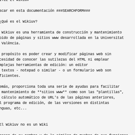
ITLE El Wikiuv

scar en esta documentación ###SEARCHFORM###

¿Qué es el Wikiuv?

 Wikiuv es una herramienta de construcción y mantenimiento

pido de páginas y sitios www desarrollada en la Universitat

 València.

 propósito es poder crear y modificar páginas web sin

cesidad de conocer las sutilezas del HTML ni emplear

mplejas herramientas de edición: un editor

 textos - notepad o similar - o un formulario web son

ficientes.

emás, proporciona toda una serie de ayudas para facilitar

 mantenimiento de **sitios www** como son las "plantillas",

 cálculo automático de URL's de las páginas anteriores,

l programa de edición, de las versiones en distintas

nguas, etc...

El Wikiuv no es un Wiki
