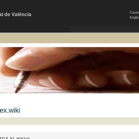
Caste
at de València
Engli
ex.wiki