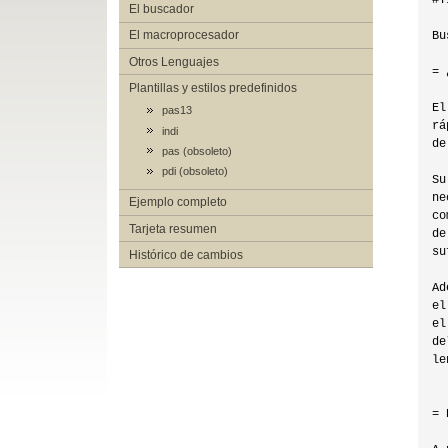
#T
El buscador
El macroprocesador
Bu
Otros Lenguajes
= 
Plantillas y estilos predefinidos
El
pas13
rá
indi
de
pas (obsoleto)
pdi (obsoleto)
Su
ne
Ejemplo completo
co
Tarjeta resumen
de
su
Histórico de cambios
Ad
el
el
de
le
= 