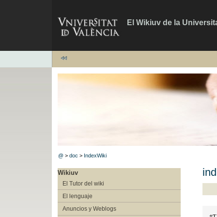
El Wikiuv de la Universit
@
>
doc
>
IndexWiki
ind
Wikiuv
El Tutor del wiki
El lenguaje
Anuncios y Weblogs