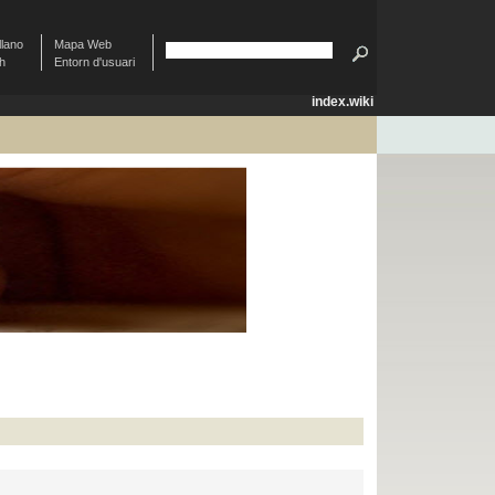
llano
Mapa Web
sh
Entorn d'usuari
index.wiki