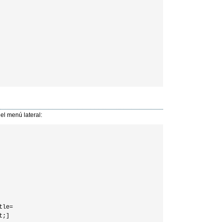
el menú lateral:
le=

;]
