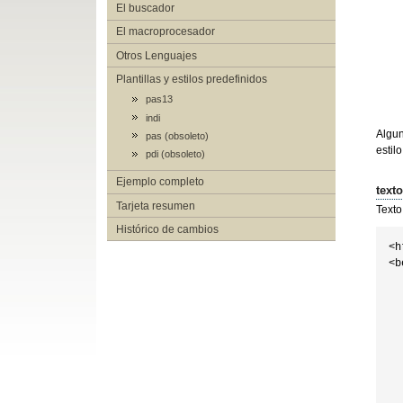
El buscador
El macroprocesador
Otros Lenguajes
Plantillas y estilos predefinidos
pas13
indi
Algun
pas (obsoleto)
estil
pdi (obsoleto)
Ejemplo completo
texto
Tarjeta resumen
Texto
Histórico de cambios
<h
<b
  
  
  
  
  
  