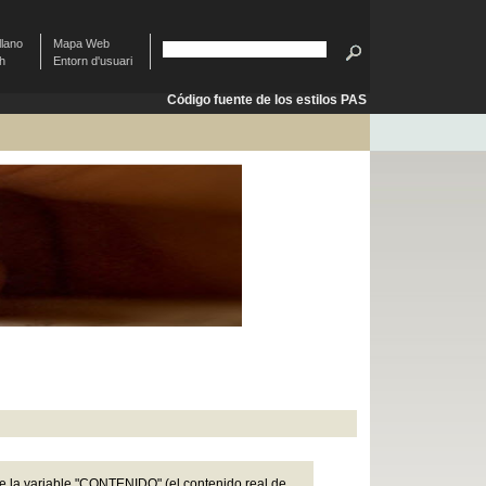
llano
Mapa Web
sh
Entorn d'usuari
Código fuente de los estilos PAS
ce la variable "CONTENIDO" (el contenido real de