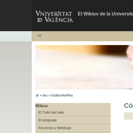
El Wikiuv de la Universit
@
>
doc
>
EstilosHtmlPas
Cód
Wikiuv
El Tutor del wiki
El lenguaje
Anuncios y Weblogs