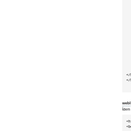
  
  
  
  
  
  
  
  
  
  
  
  
  
</
</
webl
Ídem a
<h
<b