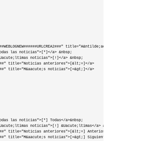
##WEBLOGNEW######URLCREA2###" title="A&ntilde;adir una noticia">[
odas las noticias">[*]</a> &nbsp;

Uacute;ltimas noticias">[!]</a> &nbsp;

##" title="Noticias anteriores">[&lt;=]</a>

##" title="M&aacute;s noticias">[=&gt;]</a>

odas las noticias">[*] Todas</a>&nbsp;

Uacute;ltimas noticias">[!] &Uacute;ltimas</a> &nbsp;

##" title="Noticias anteriores">[&lt;=] Anterior</a> &nbsp;

##" title="M&aacute;s noticias">[=&gt;] Siguiente</a>
