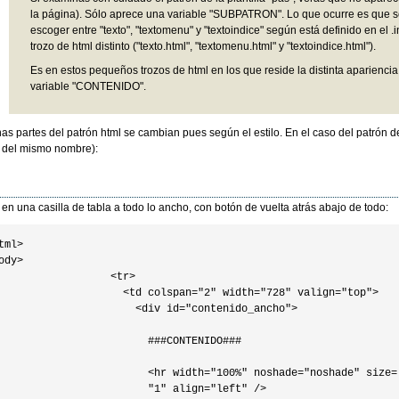
la página). Sólo aprece una variable "SUBPATRON". Lo que ocurre es que
escoger entre "texto", "textomenu" y "textoindice" según está definido en el
trozo de html distinto ("texto.html", "textomenu.html" y "textoindice.html").
Es en estos pequeños trozos de html en los que reside la distinta apariencia
variable "CONTENIDO".
as partes del patrón html se cambian pues según el estilo. En el caso del patrón de 
o del mismo nombre):
 en una casilla de tabla a todo lo ancho, con botón de vuelta atrás abajo de todo:
tml>

ody>

                  <tr>

                    <td colspan="2" width="728" valign="top">

                      <div id="contenido_ancho">

                        ###CONTENIDO### 

                        <hr width="100%" noshade="noshade" size=

                        "1" align="left" />
