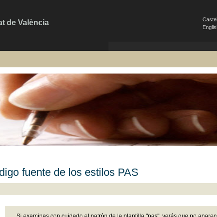
Caste
at de València
Engli
igo fuente de los estilos PAS
Si examinas con cuidado el patrón de la plantilla "pas", verás que no apare