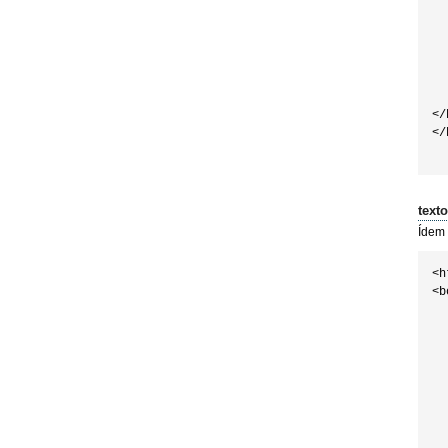
  
  
  
  
  
  
</
</
text
Ídem 
<h
<b
  
  
  
  
  
  
  
  