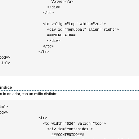
                        Volver</a>

                      </div>

                    </td>

                    <td valign="top" width="202">

                      <div id="menuppal" align="right">

                      ###MENULAT###

                      </div>

                    </td>

                  </tr>

body>

html>                    

oindice
 la anterior, con un estilo distinto:
tml>

ody>

                  <tr>

                    <td width="526" valign="top">

                      <div id="contenido1">

                        ###CONTENIDO###
