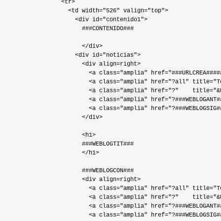
                  <tr>

                    <td width="526" valign="top">

                      <div id="contenido1">

                        ###CONTENIDO###

                        </div>

                      <div id="noticias">

                        <div align=right>

                          <a class="amplia" href="###URLCREA####
                          <a class="amplia" href="?all" title="T
                          <a class="amplia" href="?"    title="&
                          <a class="amplia" href="?###WEBLOGANT#
                          <a class="amplia" href="?###WEBLOGSIG#
                        </div>

                        <h1>

                        ###WEBLOGTIT###

                        </h1>

                        ###WEBLOGCON###

                        <div align=right>

                          <a class="amplia" href="?all" title="T
                          <a class="amplia" href="?"    title="&
                          <a class="amplia" href="?###WEBLOGANT#
                          <a class="amplia" href="?###WEBLOGSIG#