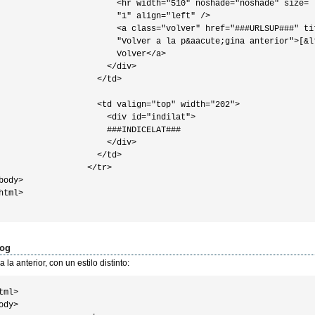
                        <hr width="510" noshade="noshade" size=

                        "1" align="left" />

                        <a class="volver" href="###URLSUP###" tit
                        "Volver a la p&aacute;gina anterior">[&lt
                        Volver</a>

                      </div>

                    </td>

                    <td valign="top" width="202">

                      <div id="indilat">

                      ###INDICELAT###

                      </div>

                    </td>

                  </tr>

body>

html>                    

og
 la anterior, con un estilo distinto:
tml>

ody>
