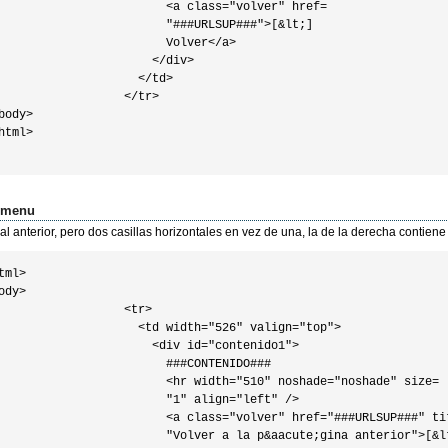
                        <a class="volver" href=

                        "###URLSUP###">[&lt;]

                        Volver</a> 

                      </div>

                    </td>

                  </tr>

body>

html>                    

omenu
al anterior, pero dos casillas horizontales en vez de una, la de la derecha contiene 
tml>

ody>

                  <tr>

                    <td width="526" valign="top">

                      <div id="contenido1">

                        ###CONTENIDO###

                        <hr width="510" noshade="noshade" size=

                        "1" align="left" />

                        <a class="volver" href="###URLSUP###" tit
                        "Volver a la p&aacute;gina anterior">[&lt