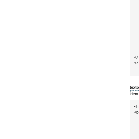
  
  
  
  
  
  
  
  
  
</
</
text
Ídem a
<h
<b
  
  
  
  