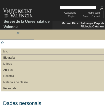
Castellano
Mapa Web
English
Entorn d'usuari
Servei de la Universitat de
Manuel Pérez Saldanya. Dep. de
València
Filologia Catalana
@
Inici
Biografia
Llibres
Articles
Recerca
Materials de classe
Personals
Dades personals