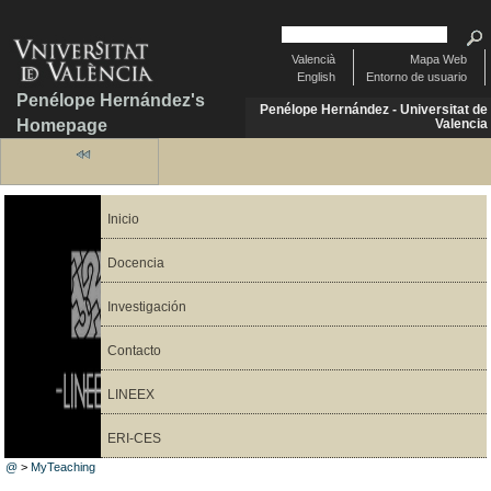
Valencià
Mapa Web
English
Entorno de usuario
Penélope Hernández's
Penélope Hernández - Universitat de
Homepage
Valencia
Inicio
Docencia
Investigación
Contacto
LINEEX
ERI-CES
@
>
MyTeaching