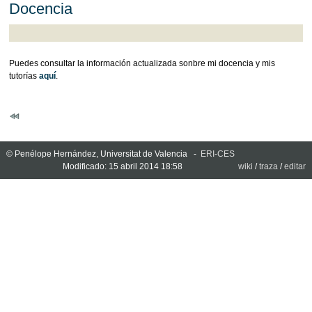
Docencia
Puedes consultar la información actualizada sonbre mi docencia y mis
tutorías
aquí
.
© Penélope Hernández, Universitat de Valencia -
ERI-CES
Modificado: 15 abril 2014 18:58
wiki
/
traza
/
editar