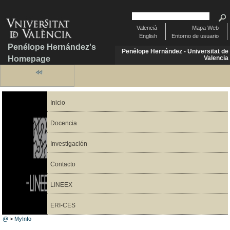
Valencià
Mapa Web
English
Entorno de usuario
Penélope Hernández's
Penélope Hernández - Universitat de
Homepage
Valencia
Inicio
Docencia
Investigación
Contacto
LINEEX
ERI-CES
@
>
MyInfo