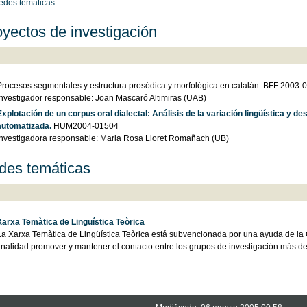
edes temáticas
yectos de investigación
Procesos segmentales y estructura prosódica y morfológica en catalán. BFF 2003-
Investigador responsable: Joan Mascaró Altimiras (UAB)
Explotación de un corpus oral dialectal: Análisis de la variación lingüística y de
automatizada.
HUM2004-01504
Investigadora responsable: Maria Rosa Lloret Romañach (UB)
des temáticas
Xarxa Temàtica de Lingüística Teòrica
La Xarxa Temàtica de Lingüística Teòrica está subvencionada por una ayuda de la
finalidad promover y mantener el contacto entre los grupos de investigación más de