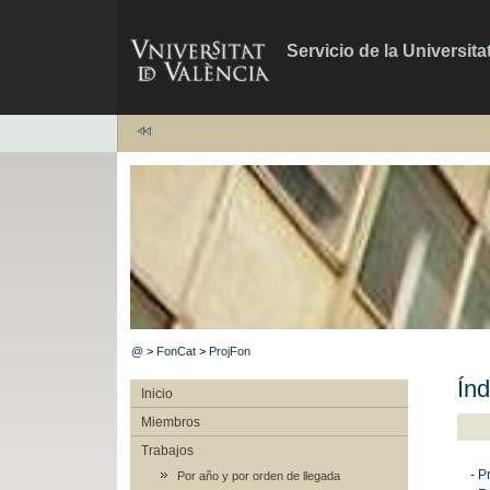
Servicio de la Universita
@
>
FonCat
>
ProjFon
Índ
Inicio
Miembros
Trabajos
- P
Por año y por orden de llegada