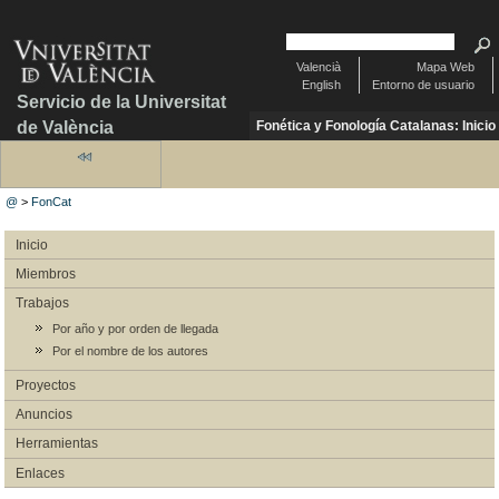
Valencià
Mapa Web
English
Entorno de usuario
Servicio de la Universitat
de València
Fonética y Fonología Catalanas: Inicio
@
>
FonCat
Inicio
Miembros
Trabajos
Por año y por orden de llegada
Por el nombre de los autores
Proyectos
Anuncios
Herramientas
Enlaces