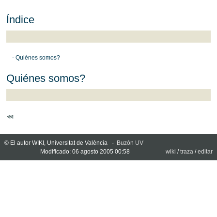
Índice
- Quiénes somos?
Quiénes somos?
© El autor WIKI, Universitat de València -
Buzón UV
Modificado: 06 agosto 2005 00:58
wiki
/
traza
/
editar