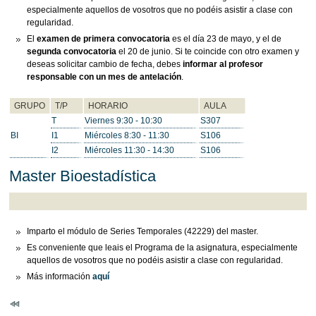
especialmente aquellos de vosotros que no podéis asistir a clase con
regularidad.
El
examen de primera convocatoria
es el día 23 de mayo, y el de
segunda convocatoria
el 20 de junio. Si te coincide con otro examen y
deseas solicitar cambio de fecha, debes
informar al profesor
responsable con un mes de antelación
.
GRUPO
T/P
HORARIO
AULA
T
Viernes 9:30 - 10:30
S307
BI
I1
Miércoles 8:30 - 11:30
S106
I2
Miércoles 11:30 - 14:30
S106
Master Bioestadística
Imparto el módulo de Series Temporales (42229) del master.
Es conveniente que leais el Programa de la asignatura, especialmente
aquellos de vosotros que no podéis asistir a clase con regularidad.
Más información
aquí