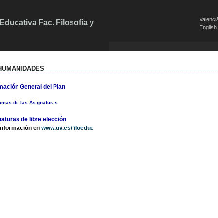
Valenci
ducativa Fac. Filosofía y
English
.HUMANIDADES
mación General del Plan
amas de las Asignaturas
aturas de libre elección
información en
www.uv.es/filoeduc