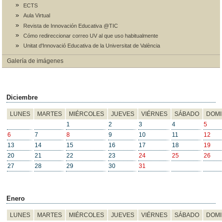
ECTS
Aula Virtual
Revista de Innovación Educativa @TIC
Cómo redireccionar correo UV al que uso habitualmente
Unitat d'Innovació Educativa de la Universitat de València
Galería de imágenes
Diciembre
LUNES
MARTES
MIÉRCOLES
JUEVES
VIÉRNES
SÁBADO
DOM
1
2
3
4
5
6
7
8
9
10
11
12
13
14
15
16
17
18
19
20
21
22
23
24
25
26
27
28
29
30
31
Enero
LUNES
MARTES
MIÉRCOLES
JUEVES
VIÉRNES
SÁBADO
DOM