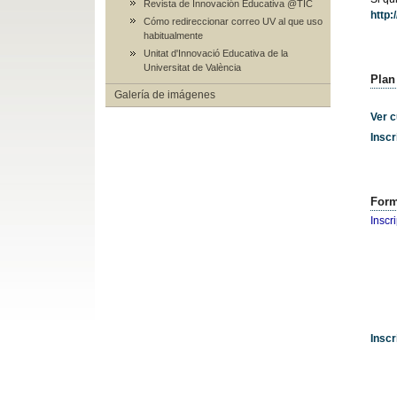
Revista de Innovación Educativa @TIC
http:
Cómo redireccionar correo UV al que uso
habitualmente
Unitat d'Innovació Educativa de la
Universitat de València
Plan
Galería de imágenes
Ver 
Inscr
Form
Inscr
Inscr