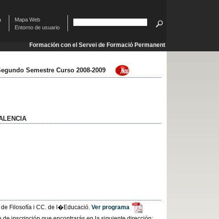
à
Mapa Web
Entorno de usuario
Formación con el Servei de Formació Permanent
 Segundo Semestre Curso 2008-2009
ALENCIA
 de Filosofía i CC. de l�Educació.
Ver programa
o de inscripción que encontrarás en la siguiente dirección: