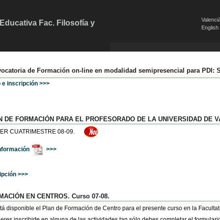
Valenci
ducativa Fac. Filosofía y
English
ocatoria de Formación on-line en modalidad semipresencial para PDI:
o e inscripción >>>
N DE FORMACIÓN PARA EL PROFESORADO DE LA UNIVERSIDAD DE V
ER CUATRIMESTRE 08-09.
información
>>>
ipción >>>
ACIÓN EN CENTROS. Curso 07-08.
tá disponible el Plan de Formación de Centro para el presente curso en la Facultat
ieres inscribirte en alguna de las actividades tan sólo debes completar el formulari