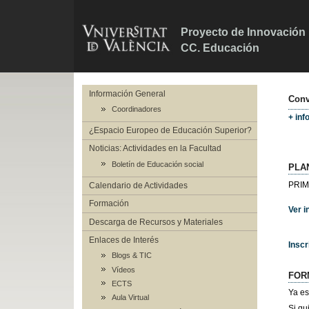
Proyecto de Innovación E
CC. Educación
Información General
Conv
Coordinadores
+ inf
¿Espacio Europeo de Educación Superior?
Noticias: Actividades en la Facultad
Boletín de Educación social
PLA
PRIM
Calendario de Actividades
Formación
Ver 
Descarga de Recursos y Materiales
Enlaces de Interés
Inscr
Blogs & TIC
Vídeos
FORM
ECTS
Ya es
Aula Virtual
Si qu