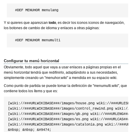
Y si quieres que aparezcan
todo
, es decir los iconos iconos de navegación,
los botones de cambio de idioma y enlaces a otras páginas:
Configurar tu menú horizontal
Obviamente, todo aquel que vaya a usar enlaces a páginas propias en el
menú horizontal tendrá que redifinirlo, adaptándolo a sus necesidades,
simplemente creando un "menuhor.wiki" a mendida en su espacio wiki.
Como punto de partida se puede tomar la definición de "menumulti.wiki", que
contiene todos los ítems y que es:
[wiki://###URLWIKIBASE###/images/house.png wiki://###URLESPA
[wiki://###URLWIKIBASE###/images/control_rewind.png wiki://#
[wiki://###URLWIKIBASE###/images/gb.png wiki://###URLENG###] 
[wiki://###URLWIKIBASE###/images/es.png wiki://###URLCAS###] 
[wiki://###URLWIKIBASE###/images/catalonia.png wiki://###URL
&nbsp; &nbsp; &#9474; 
