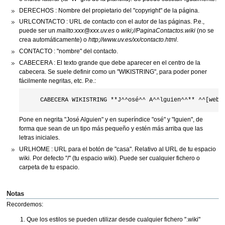
DERECHOS : Nombre del propietario del "copyright" de la página.
URLCONTACTO : URL de contacto con el autor de las páginas. P.e.,
puede ser un
mailto:xxx@xxx.uv.es
o
wiki;//PaginaContactos.wiki
(no se
crea automáticamente) o
http;//www.uv.es/xx/contacto.html
.
CONTACTO : "nombre" del contacto.
CABECERA : El texto grande que debe aparecer en el centro de la
cabecera. Se suele definir como un "WIKISTRING", para poder poner
fácilmente negritas, etc. P.e.:
Pone en negrita "José Alguien" y en superíndice "osé" y "lguien", de
forma que sean de un tipo más pequeño y estén más arriba que las
letras iniciales.
URLHOME : URL para el botón de "casa". Relativo al URL de tu espacio
wiki. Por defecto "/" (tu espacio wiki). Puede ser cualquier fichero o
carpeta de tu espacio.
Notas
Recordemos:
Que los estilos se pueden utilizar desde cualquier fichero ".wiki"