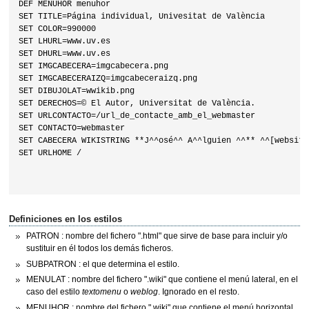
DEF MENUHOR menuhor

SET TITLE=Página individual, Univesitat de València

SET COLOR=990000

SET LHURL=www.uv.es

SET DHURL=www.uv.es

SET IMGCABECERA=imgcabecera.png

SET IMGCABECERAIZQ=imgcabeceraizq.png

SET DIBUJOLAT=wwikib.png

SET DERECHOS=© El Autor, Universitat de València.

SET URLCONTACTO=/url_de_contacte_amb_el_webmaster

SET CONTACTO=webmaster

SET CABECERA WIKISTRING **J^^osé^^ A^^lguien ^^** ^^[website]
SET URLHOME /

Definiciones en los estilos
PATRON : nombre del fichero ".html" que sirve de base para incluir y/o
sustituir en él todos los demás ficheros.
SUBPATRON : el que determina el estilo.
MENULAT : nombre del fichero ".wiki" que contiene el menú lateral, en el
caso del estilo
textomenu
o
weblog
. Ignorado en el resto.
MENUHOR : nombre del fichero ".wiki" que contiene el menú horizontal,