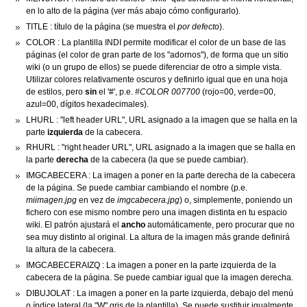
en lo alto de la página (ver más abajo cómo configurarlo).
TITLE : título de la página (se muestra el
por defecto
).
COLOR : La plantilla INDI permite modificar el color de un base de las
páginas (el color de gran parte de los "adornos"), de forma que un sitio
wiki (o un grupo de ellos) se puede diferenciar de otro a simple vista.
Utilizar colores relativamente oscuros y definirlo igual que en una hoja
de estilos, pero
sin
el '#', p.e.
#COLOR 007700
(rojo=00, verde=00,
azul=00, dígitos hexadecimales).
LHURL : "left header URL", URL asignado a la imagen que se halla en la
parte
izquierda
de la cabecera.
RHURL : "right header URL", URL asignado a la imagen que se halla en
la parte
derecha
de la cabecera (la que se puede cambiar).
IMGCABECERA : La imagen a poner en la parte derecha de la cabecera
de la página. Se puede cambiar cambiando el nombre (p.e.
miimagen.jpg
en vez de
imgcabecera.jpg
) o, simplemente, poniendo un
fichero con ese mismo nombre pero una imagen distinta en tu espacio
wiki. El patrón ajustará el
ancho
automáticamente, pero procurar que no
sea muy distinto al original. La altura de la imagen más grande definirá
la altura de la cabecera.
IMGCABECERAIZQ : La imagen a poner en la parte izquierda de la
cabecera de la página. Se puede cambiar igual que la imagen derecha.
DIBUJOLAT : La imagen a poner en la parte izquierda, debajo del menú
o índice lateral (la "W" gris de la plantilla). Se puede sustituir igualmente.