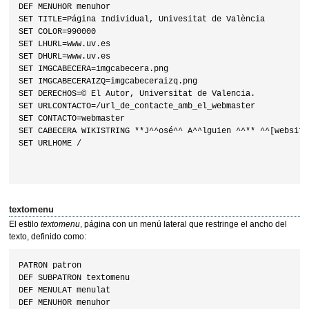
DEF MENUHOR menuhor

SET TITLE=Página Individual, Univesitat de València

SET COLOR=990000

SET LHURL=www.uv.es

SET DHURL=www.uv.es

SET IMGCABECERA=imgcabecera.png

SET IMGCABECERAIZQ=imgcabeceraizq.png

SET DERECHOS=© El Autor, Universitat de Valencia.

SET URLCONTACTO=/url_de_contacte_amb_el_webmaster

SET CONTACTO=webmaster

SET CABECERA WIKISTRING **J^^osé^^ A^^lguien ^^** ^^[website]
SET URLHOME /

textomenu
El estilo
textomenu
, página con un menú lateral que restringe el ancho del
texto, definido como:
PATRON patron

DEF SUBPATRON textomenu

DEF MENULAT menulat

DEF MENUHOR menuhor
