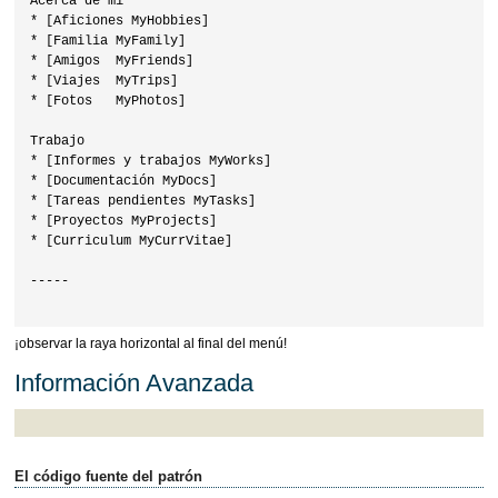
Acerca de mí

* [Aficiones MyHobbies]

* [Familia MyFamily]

* [Amigos  MyFriends]

* [Viajes  MyTrips]

* [Fotos   MyPhotos]

Trabajo

* [Informes y trabajos MyWorks]

* [Documentación MyDocs]

* [Tareas pendientes MyTasks]

* [Proyectos MyProjects]

* [Curriculum MyCurrVitae]

-----

¡observar la raya horizontal al final del menú!
Información Avanzada
El código fuente del patrón