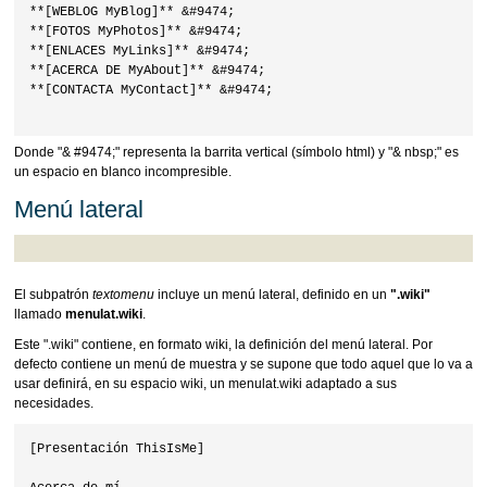
**[WEBLOG MyBlog]** &#9474;

**[FOTOS MyPhotos]** &#9474;

**[ENLACES MyLinks]** &#9474;

**[ACERCA DE MyAbout]** &#9474;

**[CONTACTA MyContact]** &#9474;

Donde "& #9474;" representa la barrita vertical (símbolo html) y "& nbsp;" es
un espacio en blanco incompresible.
Menú lateral
El subpatrón
textomenu
incluye un menú lateral, definido en un
".wiki"
llamado
menulat.wiki
.
Este ".wiki" contiene, en formato wiki, la definición del menú lateral. Por
defecto contiene un menú de muestra y se supone que todo aquel que lo va a
usar definirá, en su espacio wiki, un menulat.wiki adaptado a sus
necesidades.
[Presentación ThisIsMe]
