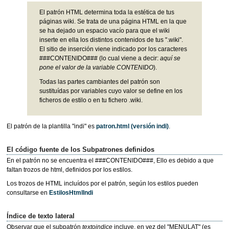
El patrón HTML determina toda la estética de tus
páginas wiki. Se trata de una página HTML en la que
se ha dejado un espacio vacío para que el wiki
inserte en ella los distintos contenidos de tus ".wiki".
El sitio de inserción viene indicado por los caracteres
###CONTENIDO### (lo cual viene a decir:
aquí se
pone el valor de la variable CONTENIDO
).
Todas las partes cambiantes del patrón son
sustituídas por variables cuyo valor se define en los
ficheros de estilo o en tu fichero .wiki.
El patrón de la plantilla "indi" es
patron.html
(versión indi)
.
El código fuente de los Subpatrones definidos
En el patrón no se encuentra el ###CONTENIDO###, Ello es debido a que
faltan trozos de html, definidos por los estilos.
Los trozos de HTML incluídos por el patrón, según los estilos pueden
consultarse en
EstilosHtmlIndi
Índice de texto lateral
Observar que el subpatrón
textoindice
incluye, en vez del "MENULAT" (es