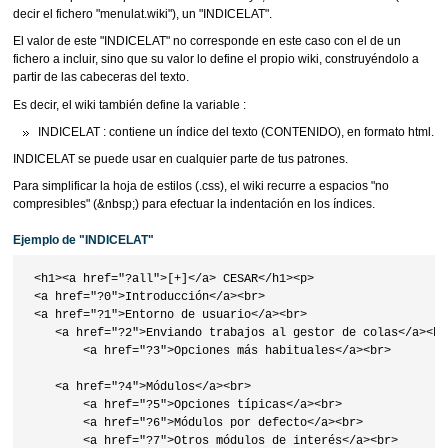
decir el fichero "menulat.wiki"), un "INDICELAT".
El valor de este "INDICELAT" no corresponde en este caso con el de un
fichero a incluir, sino que su valor lo define el propio wiki, construyéndolo a
partir de las cabeceras del texto.
Es decir, el wiki también define la variable :
INDICELAT : contiene un índice del texto (CONTENIDO), en formato html.
INDICELAT se puede usar en cualquier parte de tus patrones.
Para simplificar la hoja de estilos (.css), el wiki recurre a espacios "no
compresibles" (&nbsp;) para efectuar la indentación en los índices.
Ejemplo de "INDICELAT"
 <h1><a href="?all">[+]</a> CESAR</h1><p>

 <a href="?0">Introducción</a><br>

 <a href="?1">Entorno de usuario</a><br>

    <a href="?2">Enviando trabajos al gestor de colas</a><br>
        <a href="?3">Opciones más habituales</a><br>

    <a href="?4">Módulos</a><br>

        <a href="?5">Opciones típicas</a><br>

        <a href="?6">Módulos por defecto</a><br>

        <a href="?7">Otros módulos de interés</a><br>
