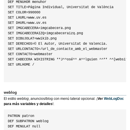
DEF MENUHOR menuhor

SET TITLE=Página Individual, Universitat de València

SET COLOR=990000

SET LHURL=www.uv.es

SET DHURL=www.uv.es

SET IMGCABECERA=imgcabecera.png

SET IMGCABECERAIZQ=imgcabeceraizq.png

SET DIBUJOLAT=wwikib.png

SET DERECHOS=© El Autor, Universitat de Valencia.

SET URLCONTACTO=/url_de_contacte_amb_el_webmaster

SET CONTACTO=webmaster

SET CABECERA WIKISTRING **J^^osé^^ A^^lguien ^^** ^^[website]
SET URLHOME /

weblog
El estilo
weblog
, anuncios/blog con menú lateral opcional. ¡
Ver
WebLogDoc
para más variables y detalles
!.
PATRON patron

DEF SUBPATRON weblog

DEF MENULAT null
