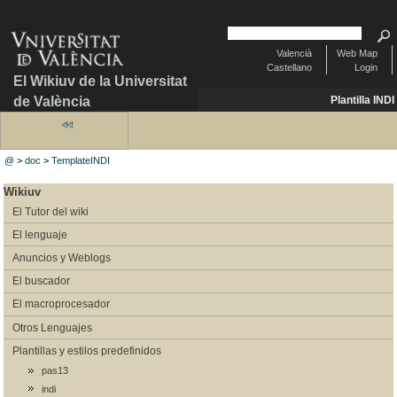
Valencià
Web Map
Castellano
Login
El Wikiuv de la Universitat
de València
Plantilla INDI
@
>
doc
>
TemplateINDI
Wikiuv
El Tutor del wiki
El lenguaje
Anuncios y Weblogs
El buscador
El macroprocesador
Otros Lenguajes
Plantillas y estilos predefinidos
pas13
indi