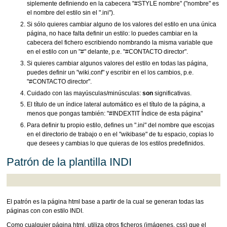
siplemente definiendo en la cabecera "#STYLE nombre" ("nombre" es
el nombre del estilo sin el ".ini").
Si sólo quieres cambiar alguno de los valores del estilo en una única
página, no hace falta definir un estilo: lo puedes cambiar en la
cabecera del fichero escribiendo nombrando la misma variable que
en el estilo con un "#" delante, p.e. "#CONTACTO director".
Si quieres cambiar algunos valores del estilo en todas las página,
puedes definir un "wiki.conf" y escribir en el los cambios, p.e.
"#CONTACTO director".
Cuidado con las mayúsculas/minúsculas:
son
significativas.
El título de un índice lateral automático es el título de la página, a
menos que pongas también: "#INDEXTIT Índice de esta página"
Para definir tu propio estilo, defines un ".ini" del nombre que escojas
en el directorio de trabajo o en el "wikibase" de tu espacio, copias lo
que desees y cambias lo que quieras de los estilos predefinidos.
Patrón de la plantilla INDI
El patrón es la página html base a partir de la cual se generan todas las
páginas con con estilo INDI.
Como cualquier página html, utiliza otros ficheros (imágenes, css) que el