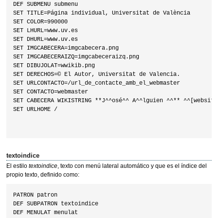
DEF SUBMENU submenu

SET TITLE=Página individual, Universitat de València

SET COLOR=990000

SET LHURL=www.uv.es

SET DHURL=www.uv.es

SET IMGCABECERA=imgcabecera.png

SET IMGCABECERAIZQ=imgcabeceraizq.png

SET DIBUJOLAT=wwikib.png

SET DERECHOS=© El Autor, Universitat de Valencia.

SET URLCONTACTO=/url_de_contacte_amb_el_webmaster

SET CONTACTO=webmaster

SET CABECERA WIKISTRING **J^^osé^^ A^^lguien ^^** ^^[website]
SET URLHOME /

textoindice
El estilo
textoindice
, texto con menú lateral automático y que es el índice del
propio texto, definido como:
PATRON patron

DEF SUBPATRON textoindice

DEF MENULAT menulat
