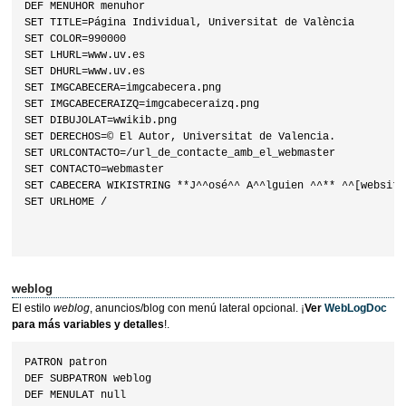
DEF MENUHOR menuhor

SET TITLE=Página Individual, Universitat de València

SET COLOR=990000

SET LHURL=www.uv.es

SET DHURL=www.uv.es

SET IMGCABECERA=imgcabecera.png

SET IMGCABECERAIZQ=imgcabeceraizq.png

SET DIBUJOLAT=wwikib.png

SET DERECHOS=© El Autor, Universitat de Valencia.

SET URLCONTACTO=/url_de_contacte_amb_el_webmaster

SET CONTACTO=webmaster

SET CABECERA WIKISTRING **J^^osé^^ A^^lguien ^^** ^^[website]
SET URLHOME /

weblog
El estilo
weblog
, anuncios/blog con menú lateral opcional. ¡
Ver
WebLogDoc
para más variables y detalles
!.
PATRON patron

DEF SUBPATRON weblog

DEF MENULAT null
