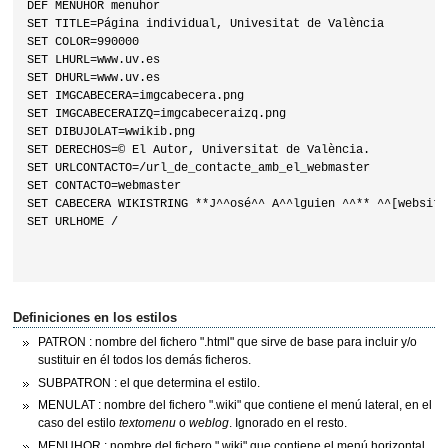
DEF MENUHOR menuhor

SET TITLE=Página individual, Univesitat de València

SET COLOR=990000

SET LHURL=www.uv.es

SET DHURL=www.uv.es

SET IMGCABECERA=imgcabecera.png

SET IMGCABECERAIZQ=imgcabeceraizq.png

SET DIBUJOLAT=wwikib.png

SET DERECHOS=© El Autor, Universitat de València.

SET URLCONTACTO=/url_de_contacte_amb_el_webmaster

SET CONTACTO=webmaster

SET CABECERA WIKISTRING **J^^osé^^ A^^lguien ^^** ^^[website]
SET URLHOME /

Definiciones en los estilos
PATRON : nombre del fichero ".html" que sirve de base para incluir y/o
sustituir en él todos los demás ficheros.
SUBPATRON : el que determina el estilo.
MENULAT : nombre del fichero ".wiki" que contiene el menú lateral, en el
caso del estilo
textomenu
o
weblog
. Ignorado en el resto.
MENUHOR : nombre del fichero ".wiki" que contiene el menú horizontal,