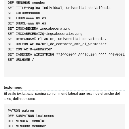
DEF MENUHOR menuhor

SET TITLE=Página Individual, Univesitat de València

SET COLOR=990000

SET LHURL=www.uv.es

SET DHURL=www.uv.es

SET IMGCABECERA=imgcabecera.png

SET IMGCABECERAIZQ=imgcabeceraizq.png

SET DERECHOS=© El Autor, Universitat de Valencia.

SET URLCONTACTO=/url_de_contacte_amb_el_webmaster

SET CONTACTO=webmaster

SET CABECERA WIKISTRING **J^^osé^^ A^^lguien ^^** ^^[website]
SET URLHOME /

textomenu
El estilo
textomenu
, página con un menú lateral que restringe el ancho del
texto, definido como:
PATRON patron

DEF SUBPATRON textomenu

DEF MENULAT menulat

DEF MENUHOR menuhor
