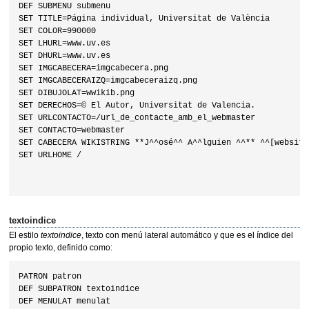
DEF SUBMENU submenu

SET TITLE=Página individual, Universitat de València

SET COLOR=990000

SET LHURL=www.uv.es

SET DHURL=www.uv.es

SET IMGCABECERA=imgcabecera.png

SET IMGCABECERAIZQ=imgcabeceraizq.png

SET DIBUJOLAT=wwikib.png

SET DERECHOS=© El Autor, Universitat de Valencia.

SET URLCONTACTO=/url_de_contacte_amb_el_webmaster

SET CONTACTO=webmaster

SET CABECERA WIKISTRING **J^^osé^^ A^^lguien ^^** ^^[website]
SET URLHOME /

textoindice
El estilo
textoindice
, texto con menú lateral automático y que es el índice del
propio texto, definido como:
PATRON patron

DEF SUBPATRON textoindice

DEF MENULAT menulat
