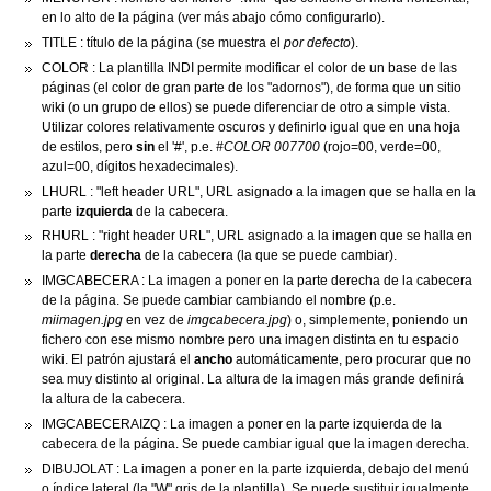
en lo alto de la página (ver más abajo cómo configurarlo).
TITLE : título de la página (se muestra el
por defecto
).
COLOR : La plantilla INDI permite modificar el color de un base de las
páginas (el color de gran parte de los "adornos"), de forma que un sitio
wiki (o un grupo de ellos) se puede diferenciar de otro a simple vista.
Utilizar colores relativamente oscuros y definirlo igual que en una hoja
de estilos, pero
sin
el '#', p.e.
#COLOR 007700
(rojo=00, verde=00,
azul=00, dígitos hexadecimales).
LHURL : "left header URL", URL asignado a la imagen que se halla en la
parte
izquierda
de la cabecera.
RHURL : "right header URL", URL asignado a la imagen que se halla en
la parte
derecha
de la cabecera (la que se puede cambiar).
IMGCABECERA : La imagen a poner en la parte derecha de la cabecera
de la página. Se puede cambiar cambiando el nombre (p.e.
miimagen.jpg
en vez de
imgcabecera.jpg
) o, simplemente, poniendo un
fichero con ese mismo nombre pero una imagen distinta en tu espacio
wiki. El patrón ajustará el
ancho
automáticamente, pero procurar que no
sea muy distinto al original. La altura de la imagen más grande definirá
la altura de la cabecera.
IMGCABECERAIZQ : La imagen a poner en la parte izquierda de la
cabecera de la página. Se puede cambiar igual que la imagen derecha.
DIBUJOLAT : La imagen a poner en la parte izquierda, debajo del menú
o índice lateral (la "W" gris de la plantilla). Se puede sustituir igualmente.