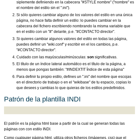
siplemente definiendo en la cabecera "#STYLE nombre" ("nombre" es
el nombre del estilo sin el ".ini").
Si sólo quieres cambiar alguno de los valores del estilo en una única
página, no hace falta definir un estilo: lo puedes cambiar en la
cabecera del fichero escribiendo nombrando la misma variable que
en el estilo con un "#" delante, p.e. "#CONTACTO director".
Si quieres cambiar algunos valores del estilo en todas las página,
puedes definir un "wiki.conf" y escribir en el los cambios, p.e.
"#CONTACTO director".
Cuidado con las mayúsculas/minúsculas:
son
significativas.
El título de un índice lateral automático es el título de la página, a
menos que pongas también: "#INDEXTIT Índice de esta página"
Para definir tu propio estilo, defines un ".ini" del nombre que escojas
en el directorio de trabajo o en el "wikibase" de tu espacio, copias lo
que desees y cambias lo que quieras de los estilos predefinidos.
Patrón de la plantilla INDI
El patrón es la página html base a partir de la cual se generan todas las
páginas con con estilo INDI.
Como cualquier página html, utiliza otros ficheros (imágenes, css) que el