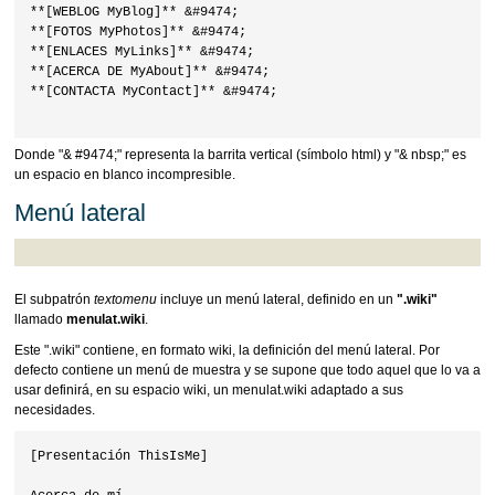
**[WEBLOG MyBlog]** &#9474;

**[FOTOS MyPhotos]** &#9474;

**[ENLACES MyLinks]** &#9474;

**[ACERCA DE MyAbout]** &#9474;

**[CONTACTA MyContact]** &#9474;

Donde "& #9474;" representa la barrita vertical (símbolo html) y "& nbsp;" es
un espacio en blanco incompresible.
Menú lateral
El subpatrón
textomenu
incluye un menú lateral, definido en un
".wiki"
llamado
menulat.wiki
.
Este ".wiki" contiene, en formato wiki, la definición del menú lateral. Por
defecto contiene un menú de muestra y se supone que todo aquel que lo va a
usar definirá, en su espacio wiki, un menulat.wiki adaptado a sus
necesidades.
[Presentación ThisIsMe]
