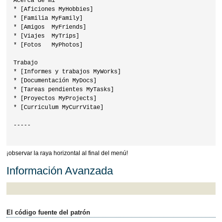
Acerca de mí

* [Aficiones MyHobbies]

* [Familia MyFamily]

* [Amigos  MyFriends]

* [Viajes  MyTrips]

* [Fotos   MyPhotos]

Trabajo

* [Informes y trabajos MyWorks]

* [Documentación MyDocs]

* [Tareas pendientes MyTasks]

* [Proyectos MyProjects]

* [Curriculum MyCurrVitae]

-----

¡observar la raya horizontal al final del menú!
Información Avanzada
El código fuente del patrón