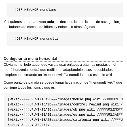
Y si quieres que aparezcan
todo
, es decir los iconos iconos de navegación,
los botones de cambio de idioma y enlaces a otras páginas:
Configurar tu menú horizontal
Obviamente, todo aquel que vaya a usar enlaces a páginas propias en el
menú horizontal tendrá que redifinirlo, adaptándolo a sus necesidades,
simplemente creando un "menuhor.wiki" a mendida en su espacio wiki.
Como punto de partida se puede tomar la definición de "menumulti.wiki", que
contiene todos los ítems y que es:
[wiki://###URLWIKIBASE###/images/house.png wiki://###URLESPA
[wiki://###URLWIKIBASE###/images/control_rewind.png wiki://#
[wiki://###URLWIKIBASE###/images/gb.png wiki://###URLENG###] 
[wiki://###URLWIKIBASE###/images/es.png wiki://###URLCAS###] 
[wiki://###URLWIKIBASE###/images/catalonia.png wiki://###URL
&nbsp; &nbsp; &#9474; 
