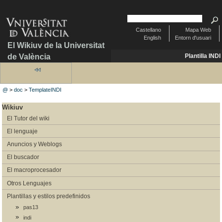
Castellano
Mapa Web
English
Entorn d'usuari
El Wikiuv de la Universitat
de València
Plantilla INDI
@
>
doc
>
TemplateINDI
Wikiuv
El Tutor del wiki
El lenguaje
Anuncios y Weblogs
El buscador
El macroprocesador
Otros Lenguajes
Plantillas y estilos predefinidos
pas13
indi