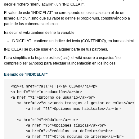
decir el fichero "menulat.wiki"), un "INDICELAT".
El valor de este "INDICELAT" no corresponde en este caso con el de un
fichero a incluir, sino que su valor lo define el propio wiki, construyéndolo a
partir de las cabeceras del texto.
Es decir, el wiki también define la variable :
INDICELAT : contiene un índice del texto (CONTENIDO), en formato html.
INDICELAT se puede usar en cualquier parte de tus patrones.
Para simplificar la hoja de estilos (.css), el wiki recurre a espacios "no
compresibles" (&nbsp;) para efectuar la indentación en los índices.
Ejemplo de "INDICELAT"
 <h1><a href="?all">[+]</a> CESAR</h1><p>

 <a href="?0">Introducción</a><br>

 <a href="?1">Entorno de usuario</a><br>

    <a href="?2">Enviando trabajos al gestor de colas</a><br>
        <a href="?3">Opciones más habituales</a><br>

    <a href="?4">Módulos</a><br>

        <a href="?5">Opciones típicas</a><br>

        <a href="?6">Módulos por defecto</a><br>

        <a href="?7">Otros módulos de interés</a><br>
