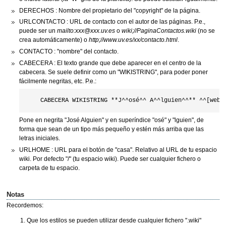
DERECHOS : Nombre del propietario del "copyright" de la página.
URLCONTACTO : URL de contacto con el autor de las páginas. P.e.,
puede ser un
mailto:xxx@xxx.uv.es
o
wiki;//PaginaContactos.wiki
(no se
crea automáticamente) o
http;//www.uv.es/xx/contacto.html
.
CONTACTO : "nombre" del contacto.
CABECERA : El texto grande que debe aparecer en el centro de la
cabecera. Se suele definir como un "WIKISTRING", para poder poner
fácilmente negritas, etc. P.e.:
Pone en negrita "José Alguien" y en superíndice "osé" y "lguien", de
forma que sean de un tipo más pequeño y estén más arriba que las
letras iniciales.
URLHOME : URL para el botón de "casa". Relativo al URL de tu espacio
wiki. Por defecto "/" (tu espacio wiki). Puede ser cualquier fichero o
carpeta de tu espacio.
Notas
Recordemos:
Que los estilos se pueden utilizar desde cualquier fichero ".wiki"