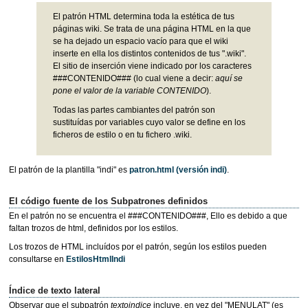
El patrón HTML determina toda la estética de tus
páginas wiki. Se trata de una página HTML en la que
se ha dejado un espacio vacío para que el wiki
inserte en ella los distintos contenidos de tus ".wiki".
El sitio de inserción viene indicado por los caracteres
###CONTENIDO### (lo cual viene a decir:
aquí se
pone el valor de la variable CONTENIDO
).
Todas las partes cambiantes del patrón son
sustituídas por variables cuyo valor se define en los
ficheros de estilo o en tu fichero .wiki.
El patrón de la plantilla "indi" es
patron.html
(versión indi)
.
El código fuente de los Subpatrones definidos
En el patrón no se encuentra el ###CONTENIDO###, Ello es debido a que
faltan trozos de html, definidos por los estilos.
Los trozos de HTML incluídos por el patrón, según los estilos pueden
consultarse en
EstilosHtmlIndi
Índice de texto lateral
Observar que el subpatrón
textoindice
incluye, en vez del "MENULAT" (es