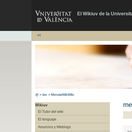
El Wikiuv de la Universit
@
>
doc
>
MenulatWikiWiki
men
Wikiuv
El Tutor del wiki
El lenguaje
Anuncios y Weblogs