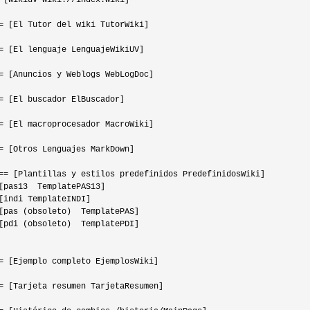
 [Wikiuv wiki://index.wiki]

= [El Tutor del wiki TutorWiki]

= [El lenguaje LenguajeWikiUV]

= [Anuncios y Weblogs WebLogDoc]

= [El buscador ElBuscador]

= [El macroprocesador MacroWiki]

= [Otros Lenguajes MarkDown]

== [Plantillas y estilos predefinidos PredefinidosWiki]

[pas13  TemplatePAS13]

[indi TemplateINDI]

[pas (obsoleto)  TemplatePAS]

[pdi (obsoleto)  TemplatePDI]

= [Ejemplo completo EjemplosWiki]

= [Tarjeta resumen TarjetaResumen]
