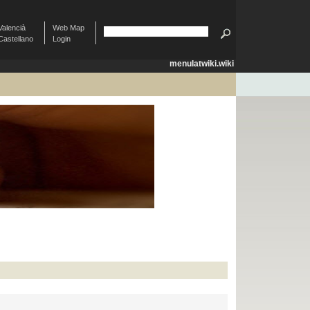
Valencià
Web Map
Castellano
Login
menulatwiki.wiki