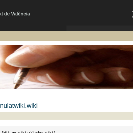
at de València
ulatwiki.wiki