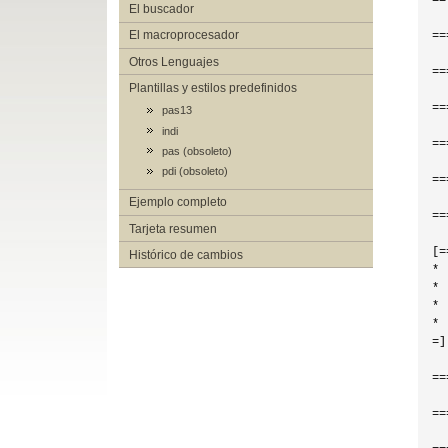
==
El buscador
El macroprocesador
==
Otros Lenguajes
==
Plantillas y estilos predefinidos
==
pas13
indi
==
pas (obsoleto)
pdi (obsoleto)
==
Ejemplo completo
==
Tarjeta resumen
[=
Histórico de cambios
* 
* 
* 
* 
=]

==
==