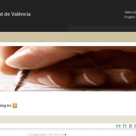
Valenci
at de València
English
blog es:
[+]
[*]
[!]
[
17/09/2007 17:22:13
*