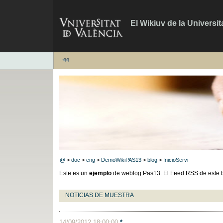
El Wikiuv de la Universit
@
>
doc
>
eng
>
DemoWikiPAS13
>
blog
>
InicioServi
Este es un
ejemplo
de weblog Pas13. El Feed RSS de este 
NOTICIAS DE MUESTRA
14/09/2012 18:00:00
*