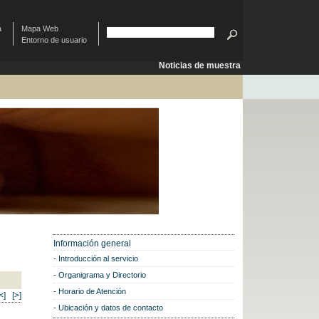
à
Mapa Web
Entorno de usuario
Noticias de muestra
Información general
Introducción al servicio
Organigrama y Directorio
Horario de Atención
<]
[>]
Ubicación y datos de contacto