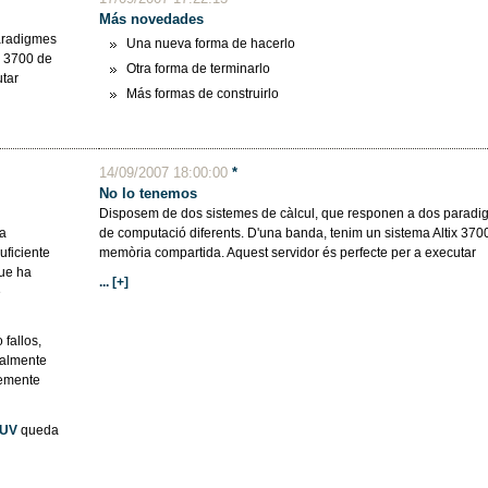
Más novedades
aradigmes
Una nueva forma de hacerlo
x 3700 de
Otra forma de terminarlo
utar
Más formas de construirlo
14/09/2007 18:00:00
*
No lo tenemos
Disposem de dos sistemes de càlcul, que responen a dos parad
a
de computació diferents. D'una banda, tenim un sistema Altix 370
ficiente
memòria compartida. Aquest servidor és perfecte per a executar
ue ha
... [+]
e
 fallos,
talmente
temente
iUV
queda