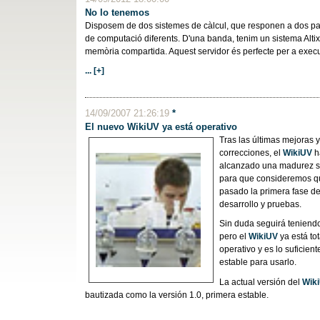
No lo tenemos
Disposem de dos sistemes de càlcul, que responen a dos p
de computació diferents. D'una banda, tenim un sistema Alti
memòria compartida. Aquest servidor és perfecte per a exec
... [+]
14/09/2007 21:26:19
*
El nuevo WikiUV ya está operativo
Tras las últimas mejoras y
correcciones, el
WikiUV
h
alcanzado una madurez su
para que consideremos q
pasado la primera fase d
desarrollo y pruebas.
Sin duda seguirá teniendo
pero el
WikiUV
ya está to
operativo y es lo suficien
estable para usarlo.
La actual versión del
Wik
bautizada como la versión 1.0, primera estable.