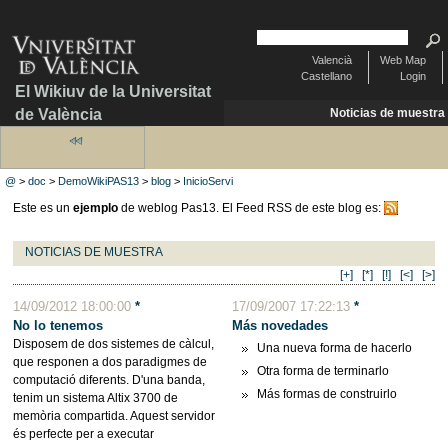
Valencià
Web Map
Castellano
Login
El Wikiuv de la Universitat
de València
Noticias de muestra
@
>
doc
>
DemoWikiPAS13
>
blog
>
InicioServi
Este es un
ejemplo
de weblog Pas13. El Feed RSS de este blog es:
NOTICIAS DE MUESTRA
[+]
[*]
[!]
[<]
[>]
14/09/2012 18:00:00
*
17/09/2007 17:22:13
*
No lo tenemos
Más novedades
Disposem de dos sistemes de càlcul,
Una nueva forma de hacerlo
que responen a dos paradigmes de
Otra forma de terminarlo
computació diferents. D'una banda,
Más formas de construirlo
tenim un sistema Altix 3700 de
memòria compartida. Aquest servidor
és perfecte per a executar