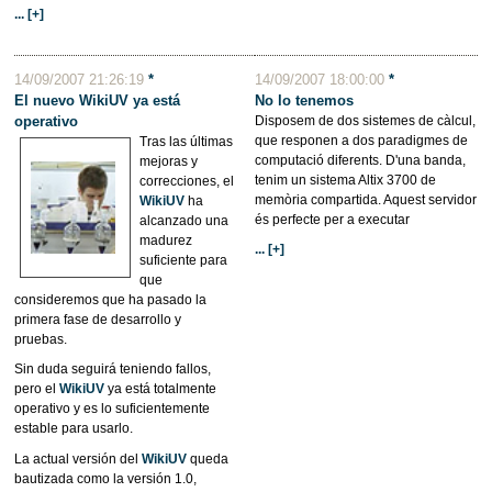
... [+]
14/09/2007 21:26:19
*
14/09/2007 18:00:00
*
El nuevo WikiUV ya está
No lo tenemos
operativo
Disposem de dos sistemes de càlcul,
que responen a dos paradigmes de
Tras las últimas
computació diferents. D'una banda,
mejoras y
tenim un sistema Altix 3700 de
correcciones, el
memòria compartida. Aquest servidor
WikiUV
ha
és perfecte per a executar
alcanzado una
madurez
... [+]
suficiente para
que
consideremos que ha pasado la
primera fase de desarrollo y
pruebas.
Sin duda seguirá teniendo fallos,
pero el
WikiUV
ya está totalmente
operativo y es lo suficientemente
estable para usarlo.
La actual versión del
WikiUV
queda
bautizada como la versión 1.0,