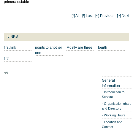
primera estable.
[*] All
[!] Last
[<] Previous
[>] Next
LINKS
first link
points to another
Mostly are three
fourth
one
fifth
General
Information
Introduction to
Service
Organization chart
and Directory
Working Hours
Location and
Contact