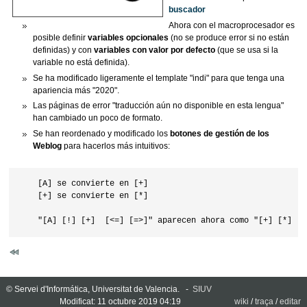
buscador
Ahora con el macroprocesador es
posible definir
variables opcionales
(no se produce error si no están
definidas) y con
variables con valor por defecto
(que se usa si la
variable no está definida).
Se ha modificado ligeramente el template "indi" para que tenga una
apariencia más "2020".
Las páginas de error "traducción aún no disponible en esta lengua"
han cambiado un poco de formato.
Se han reordenado y modificado los
botones de gestión de los
Weblog
para hacerlos más intuitivos:
    [A] se convierte en [+]

    [+] se convierte en [*]

© Servei d'Informática, Universitat de Valencia. -
SIUV
Modificat: 11 octubre 2019 04:19
wiki
/
traça
/
editar