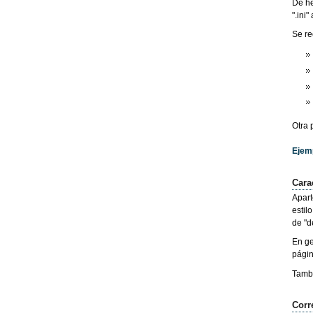
De he
".ini
Se r
Otra 
Ejem
Carac
Apart
estil
de "d
En ge
págin
Tambi
Corr