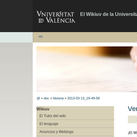
El Wikiuv de la Universit
@
>
doc
>
historia
>
2013-03-13_19-49-58
Ve
Wikiuv
El Tutor del wiki
El lenguaje
Anuncios y Weblogs
¡El W