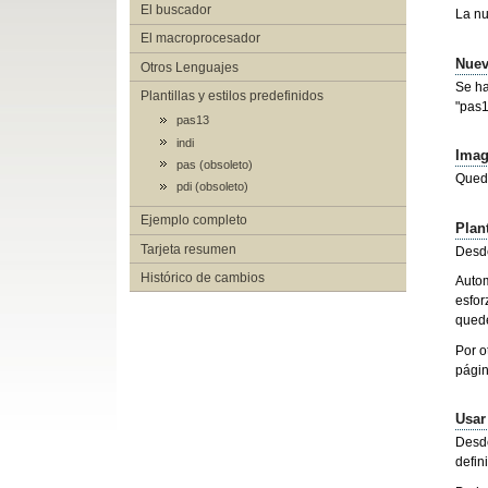
El buscador
La nu
El macroprocesador
Nuev
Otros Lenguajes
Se ha
Plantillas y estilos predefinidos
"pas1
pas13
indi
Imag
pas (obsoleto)
Qued
pdi (obsoleto)
Ejemplo completo
Plant
Tarjeta resumen
Desd
Histórico de cambios
Autom
esfor
quede
Por o
págin
Usar
Desde
defin