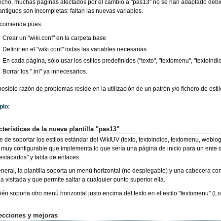
cho, muchas páginas afectados por el cambio a "pas13" no se han adaptado debido
" antiguos son incompletas: faltan las nuevas variables.
ecomienda pues:
Crear un "wiki.conf" en la carpeta base
Definir en el "wiki.conf" todas las variables necesarias
En cada página, sólo usar los estilos predefinidos ("texto", "textomenu", "textoindice
Borrar los ".ini" ya innecesarios.
posible razón de problemas reside en la utilización de un patrón y/o fichero de esti
plo:
terísticas de la nueva plantilla "pas13"
e de soportar los estilos estándar del WikIUV (texto, textoindice, textomenu, weblog), l
o muy configurable que implementa lo que sería una página de inicio para un ente
estacados" y tabla de enlaces.
neral, la plantilla soporta un menú horizontal (no desplegable) y una cabecera co
a visitada y que permite saltar a cualquier punto superior ella.
én soporta otro menú horizontal justo encima del texto en el estilo "textomenu" (L
ecciones y mejoras