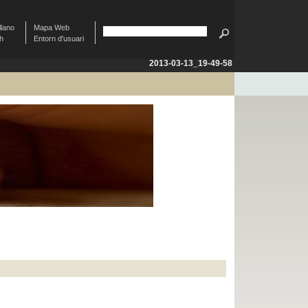
llano
Mapa Web
sh
Entorn d'usuari
2013-03-13_19-49-58