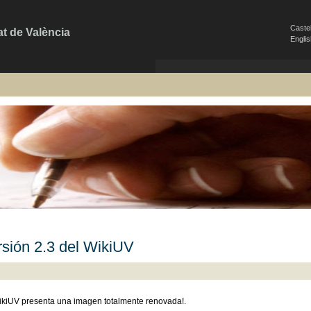
Caste
at de València
Engli
rsión 2.3 del WikiUV
ikiUV presenta una imagen totalmente renovada!.