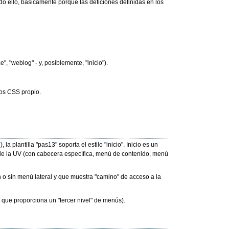
 ello, básicamente porque las deficiones definidas en los
", "weblog" - y, posiblemente, "inicio").
los CSS propio.
a plantilla "pas13" soporta el estilo "inicio". Inicio es un
 de la UV (con cabecera específica, menú de contenido, menú
n o sin menú lateral y que muestra "camino" de acceso a la
o que proporciona un "tercer nivel" de menús).