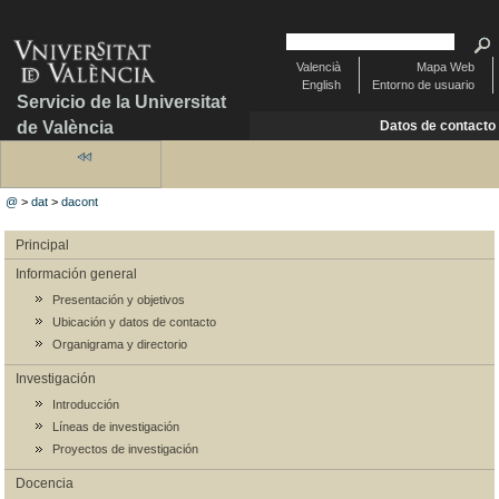
Valencià
Mapa Web
English
Entorno de usuario
Servicio de la Universitat
de València
Datos de contacto
@
>
dat
>
dacont
Principal
Información general
Presentación y objetivos
Ubicación y datos de contacto
Organigrama y directorio
Investigación
Introducción
Líneas de investigación
Proyectos de investigación
Docencia