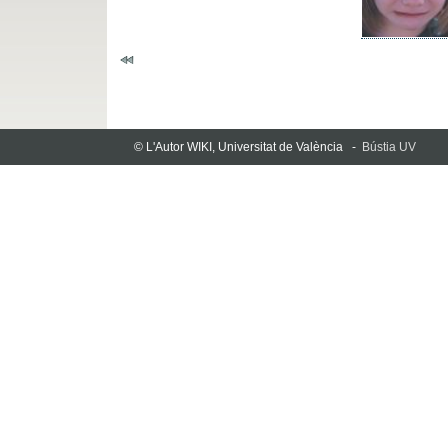
© L'Autor WIKI, Universitat de València -
Bústia UV