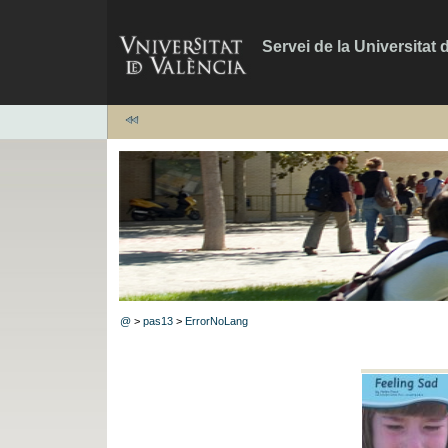
Servei de la Universitat 
@
>
pas13
>
ErrorNoLang