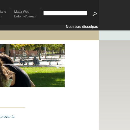
llano
Mapa Web
sh
Entorn d'usuari
Nuestras disculpas
provar la: