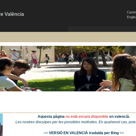
Caste
de València
Engli
Aquesta pàgina
no està encara disponible
en valencià.
Les nostres disculpes per les possibles molèsties. En qualsevol cas, pots 
=>
VERSIÓ EN VALENCIÀ traduïda per Bing
<=