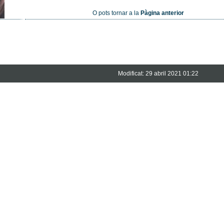
O pots tornar a la
Pàgina anterior
Modificat: 29 abril 2021 01:22