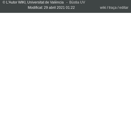
© L'Autor WIKI, Universitat de València -
Bústia UV
Modificat: 29 abril 2021 01:22
wiki
/
traça
/
editar