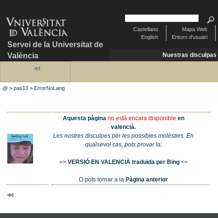
Castellano
Mapa Web
English
Entorn d'usuari
Servei de la Universitat de
València
Nuestras disculpas
@
>
pas13
>
ErrorNoLang
Aquesta pàgina
no està encara disponible
en
valencià.
Les nostres disculpes per les possibles molèsties. En
qualsevol cas, pots provar la:
=>
VERSIÓ EN VALENCIÀ traduïda per Bing
<=
O pots tornar a la
Pàgina anterior