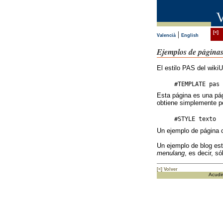
|
[<]
Valencià
English
Ejemplos de páginas
El estilo PAS del wiki
Esta página es una pág
obtiene simplemente p
Un ejemplo de página c
Un ejemplo de blog es
menulang
, es decir, s
[<] Volver
Acudir