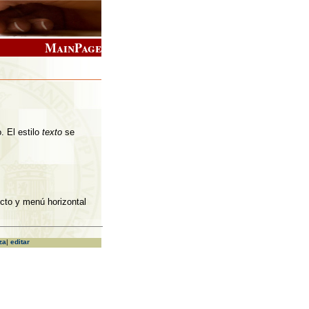
MainPage
. El estilo
texto
se
ecto y menú horizontal
za
|
editar