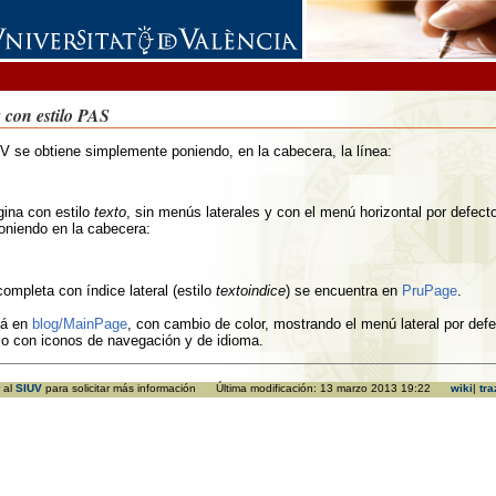
 con estilo PAS
UV se obtiene simplemente poniendo, en la cabecera, la línea:
ina con estilo
texto
, sin menús laterales y con el menú horizontal por defecto
oniendo en la cabecera:
ompleta con índice lateral (estilo
textoindice
) se encuentra en
PruPage
.
tá en
blog/MainPage
, con cambio de color, mostrando el menú lateral por def
ólo con iconos de navegación y de idioma.
 al
SIUV
para solicitar más información Última modificación: 13 marzo 2013 19:22
wiki
|
tra