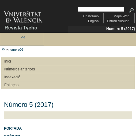
Castellano
Mapa Web
English
Entorn d'usuari
Revista Tycho
Número 5 (2017)
@
>
numero05
Inici
Números anteriors
Indexació
Enllaços
Número 5 (2017)
PORTADA