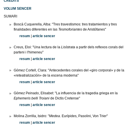
CRÈDITS
VOLUM SENCER
SUMARI
Boscà Cuquerella, Alba: "Tres travestismos: tres tratamientos y tres
finalidades diferentes en las
Tesmoforiantes
de Aristófanes"
resum
|
article sencer
Creus, Eloi: "Una lectura de la
Lisístrata
a partir dels reflexos corals del
parteni i l'himeneu"
resum
|
article sencer
Gómez Cortell, Clara: "Antecedentes corales del «giro corporal» y de la
«reteatralización» de la escena moderna"
resum
|
article sencer
Gómez Peinado, Elisabet: "La influencia de la tragedia griega en la
Ephemeris belli Troiani
de Dictis Cretense"
resum
|
article sencer
Molina Zorrilla, Isidro: "
Medea
. Eurípides, Pasolini, Von Trier"
resum
|
article sencer