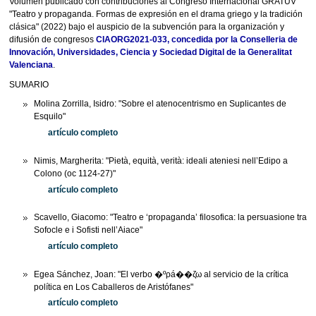
Volumen publicado con contribuciones al Congreso Internacional GRATUV
"Teatro y propaganda. Formas de expresión en el drama griego y la tradición
clásica" (2022) bajo el auspicio de la subvención para la organización y
difusión de congresos
CIAORG2021-033, concedida por la Conselleria de
Innovación, Universidades, Ciencia y Sociedad Digital de la Generalitat
Valenciana
.
SUMARIO
Molina Zorrilla, Isidro: "Sobre el atenocentrismo en Suplicantes de
Esquilo"
artículo completo
Nimis, Margherita: "Pietà, equità, verità: ideali ateniesi nell’Edipo a
Colono (oc 1124-27)"
artículo completo
Scavello, Giacomo: "Teatro e ‘propaganda’ filosofica: la persuasione tra
Sofocle e i Sofisti nell’Aiace"
artículo completo
Egea Sánchez, Joan: "El verbo �ºρá��ζω al servicio de la crítica
política en Los Caballeros de Aristófanes"
artículo completo