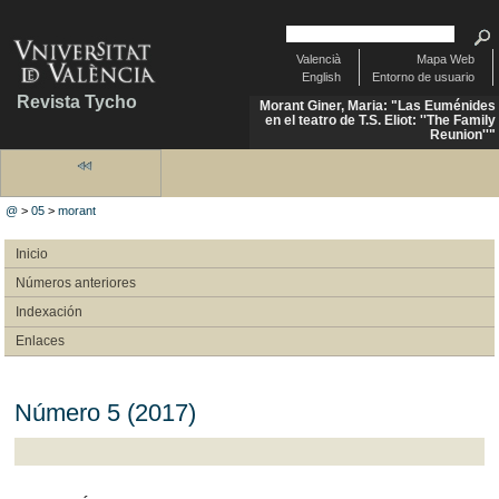
Valencià
Mapa Web
English
Entorno de usuario
Revista Tycho
Morant Giner, Maria: "Las Euménides
en el teatro de T.S. Eliot: ''The Family
Reunion''"
@
>
05
>
morant
Inicio
Números anteriores
Indexación
Enlaces
Número 5 (2017)