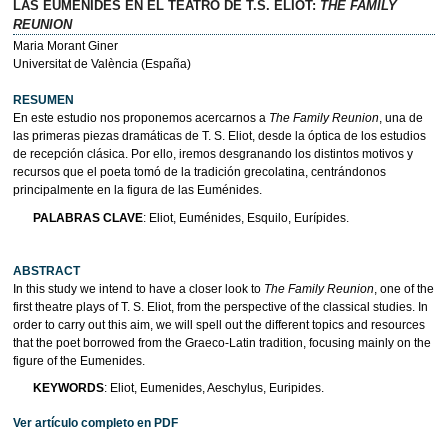
LAS EUMÉNIDES EN EL TEATRO DE T.S. ELIOT:
THE FAMILY
REUNION
Maria Morant Giner
Universitat de València (España)
RESUMEN
En este estudio nos proponemos acercarnos a
The Family Reunion
, una de
las primeras piezas dramáticas de T. S. Eliot, desde la óptica de los estudios
de recepción clásica. Por ello, iremos desgranando los distintos motivos y
recursos que el poeta tomó de la tradición grecolatina, centrándonos
principalmente en la figura de las Euménides.
PALABRAS CLAVE
: Eliot, Euménides, Esquilo, Eurípides.
ABSTRACT
In this study we intend to have a closer look to
The Family Reunion
, one of the
first theatre plays of T. S. Eliot, from the perspective of the classical studies. In
order to carry out this aim, we will spell out the different topics and resources
that the poet borrowed from the Graeco-Latin tradition, focusing mainly on the
figure of the Eumenides.
KEYWORDS
: Eliot, Eumenides, Aeschylus, Euripides.
Ver artículo completo en PDF