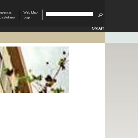
Valencià
Web Map
Castellano
Login
OrdArr