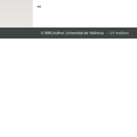
© WIKI Author, Universitat de València -
UV mailbox