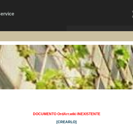
Service
DOCUMENTO OrdArr.wiki INEXISTENTE
[CREARLO]