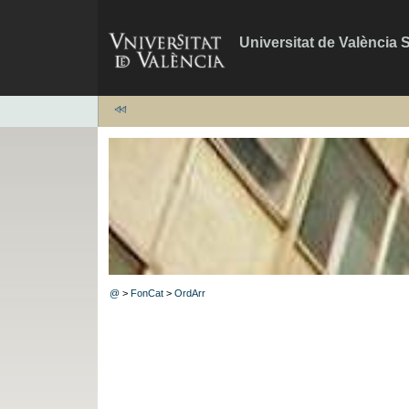
Universitat de València 
@
>
FonCat
>
OrdArr