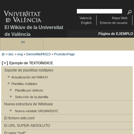
Valencià
Mapa Web
English
Entorno de usuario
El Wikiuv de la Universitat
de València
Página de EJEMPLO
@
>
doc
>
eng
>
DemoWikiPAS13
>
PruIndexPage
[<]
Ejemplo de TEXTOÍNDICE
Soporte de plantillas múltiples
Actualización del !WikiUV
Plantillas múltiples
Plantilla por defecto
Selección de la plantilla
Nueva estructura de Wikibase
Nueva variable URLWIKIDOC
El fichero wiki.conf
El URL SUPER-ABSOLUTO
El valor "null"