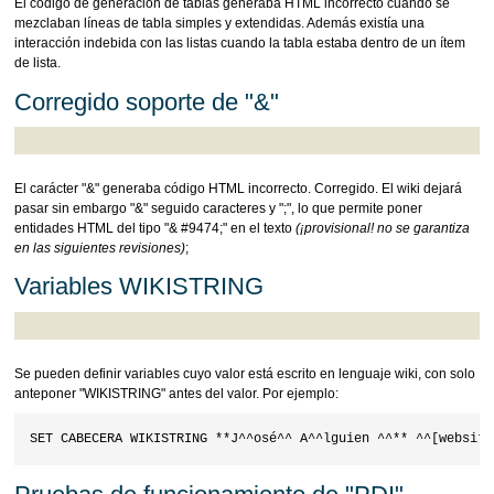
El código de generación de tablas generaba HTML incorrecto cuando se
mezclaban líneas de tabla simples y extendidas. Además existía una
interacción indebida con las listas cuando la tabla estaba dentro de un ítem
de lista.
Corregido soporte de "&"
El carácter "&" generaba código HTML incorrecto. Corregido. El wiki dejará
pasar sin embargo "&" seguido caracteres y ";", lo que permite poner
entidades HTML del tipo "& #9474;" en el texto
(¡provisional! no se garantiza
en las siguientes revisiones)
;
Variables WIKISTRING
Se pueden definir variables cuyo valor está escrito en lenguaje wiki, con solo
anteponer "WIKISTRING" antes del valor. Por ejemplo: