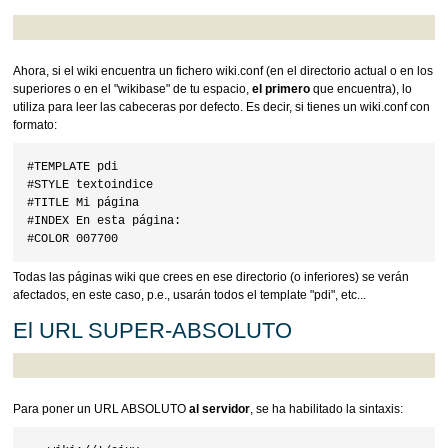
Ahora, si el wiki encuentra un fichero wiki.conf (en el directorio actual o en los
superiores o en el "wikibase" de tu espacio,
el primero
que encuentra), lo
utiliza para leer las cabeceras por defecto. Es decir, si tienes un wiki.conf con
formato:
#TEMPLATE pdi

#STYLE textoindice

#TITLE Mi página

#INDEX En esta página:

Todas las páginas wiki que crees en ese directorio (o inferiores) se verán
afectados, en este caso, p.e., usarán todos el template "pdi", etc...
El URL SUPER-ABSOLUTO
Para poner un URL ABSOLUTO
al servidor
, se ha habilitado la sintaxis: