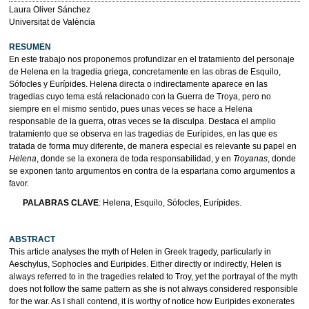
Laura Oliver Sánchez
Universitat de València
RESUMEN
En este trabajo nos proponemos profundizar en el tratamiento del personaje
de Helena en la tragedia griega, concretamente en las obras de Esquilo,
Sófocles y Eurípides. Helena directa o indirectamente aparece en las
tragedias cuyo tema está relacionado con la Guerra de Troya, pero no
siempre en el mismo sentido, pues unas veces se hace a Helena
responsable de la guerra, otras veces se la disculpa. Destaca el amplio
tratamiento que se observa en las tragedias de Eurípides, en las que es
tratada de forma muy diferente, de manera especial es relevante su papel en
Helena
, donde se la exonera de toda responsabilidad, y en
Troyanas
, donde
se exponen tanto argumentos en contra de la espartana como argumentos a
favor.
PALABRAS CLAVE
: Helena, Esquilo, Sófocles, Eurípides.
ABSTRACT
This article analyses the myth of Helen in Greek tragedy, particularly in
Aeschylus, Sophocles and Euripides. Either directly or indirectly, Helen is
always referred to in the tragedies related to Troy, yet the portrayal of the myth
does not follow the same pattern as she is not always considered responsible
for the war. As I shall contend, it is worthy of notice how Euripides exonerates