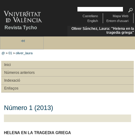
Castellano
Mapa Web
English
Entorn d'usuari
Revista Tycho
Oliver Sánchez, Laura: "Helena en la
tragedia griega"
@
>
01
>
oliver_laura
Inici
Números anteriors
Indexació
Enllaços
Número 1 (2013)
HELENA EN LA TRAGEDIA GRIEGA