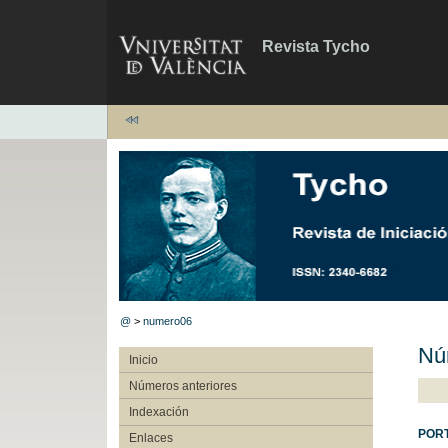
Revista Tycho
@
>
numero06
Nú
Inicio
Números anteriores
Indexación
POR
Enlaces