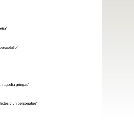
añía
"
parasitatio
"
a tragedia griegas"
flictes d’un personatge"