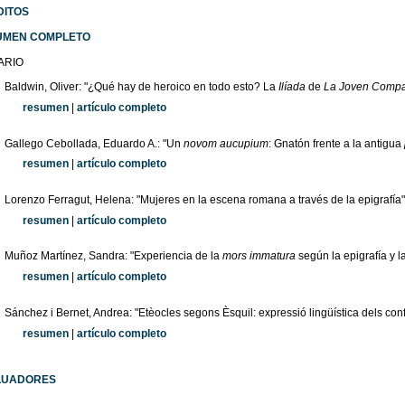
DITOS
UMEN COMPLETO
ARIO
Baldwin, Oliver: "¿Qué hay de heroico en todo esto? La
Ilíada
de
La Joven Comp
resumen
|
artículo completo
Gallego Cebollada, Eduardo A.: "Un
novom aucupium
: Gnatón frente a la antigua
resumen
|
artículo completo
Lorenzo Ferragut, Helena: "Mujeres en la escena romana a través de la epigrafía"
resumen
|
artículo completo
Muñoz Martínez, Sandra: "Experiencia de la
mors immatura
según la epigrafía y l
resumen
|
artículo completo
Sánchez i Bernet, Andrea: "Etèocles segons Èsquil: expressió lingüística dels con
resumen
|
artículo completo
LUADORES