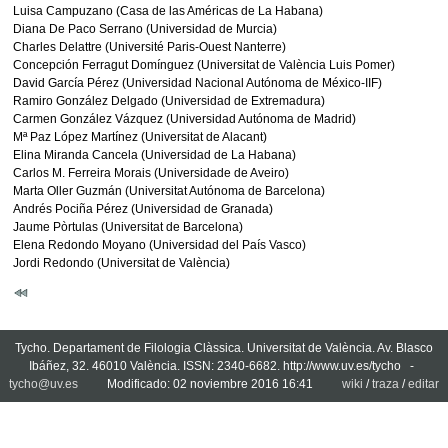
Luisa Campuzano (Casa de las Américas de La Habana)
Diana De Paco Serrano (Universidad de Murcia)
Charles Delattre (Université Paris-Ouest Nanterre)
Concepción Ferragut Domínguez (Universitat de València Luis Pomer)
David García Pérez (Universidad Nacional Autónoma de México-IIF)
Ramiro González Delgado (Universidad de Extremadura)
Carmen González Vázquez (Universidad Autónoma de Madrid)
Mª Paz López Martínez (Universitat de Alacant)
Elina Miranda Cancela (Universidad de La Habana)
Carlos M. Ferreira Morais (Universidade de Aveiro)
Marta Oller Guzmán (Universitat Autónoma de Barcelona)
Andrés Pociña Pérez (Universidad de Granada)
Jaume Pòrtulas (Universitat de Barcelona)
Elena Redondo Moyano (Universidad del País Vasco)
Jordi Redondo (Universitat de València)
Tycho. Departament de Filologia Clàssica. Universitat de València. Av. Blasco
Ibáñez, 32. 46010 València. ISSN: 2340-6682. http://www.uv.es/tycho -
tycho@uv.es
Modificado: 02 noviembre 2016 16:41
wiki
/
traza
/
editar