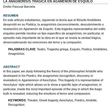
LA ANAGNÓRISIS TRÁGICA EN
AGAMENÓN
DE ESQUILO
Emilio Pascual Barciela
RESUMEN
En este artículo estudiamos, siguiendo la teoría que el filósofo Aristóteles
desarrolló en su
Poética
, la anagnórisis (reconocimiento, descubrimiento o
revelación) en
Agamenón
de Esquilo. Esta tragedia representativa del estilo
esquileo permite mostrar un tipo específico de anagnórisis, en particular, el
episodio más importante de la obra en el que se revela la verdad trágica,
desencadenando las emociones del terror y la compasión.
PALABRAS CLAVE
: Teatro, Tragedia griega, Esquilo,
Poética
, Aristóteles,
Anagnórisis.
ABSTRACT
In this paper, we study following the theory of the philosopher Aristotle who
developed in his
Poetics
, the anagnorisis (recognition, discovery or
revelation) in
Agamemnon
of Aeschylus. This tragedy it is representative of
Aeschylus’ style which allows us to show a specific type of anagnorisis, in
particular, inside the most important episode of the play in which the tragic
truth is revealed, inducing the emotions of terror and compassion.
KEYWORDS
: Theatre, Greek tragedy, Aeschylus,
Poetics
, Aristotle,
Recognition.