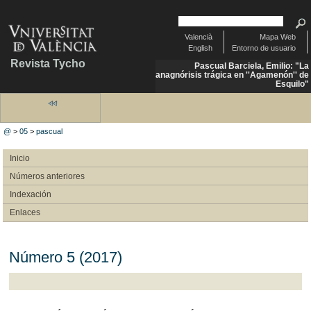
Valencià
Mapa Web
English
Entorno de usuario
Revista Tycho
Pascual Barciela, Emilio: "La
anagnórisis trágica en ''Agamenón'' de
Esquilo"
@
>
05
>
pascual
Inicio
Números anteriores
Indexación
Enlaces
Número 5 (2017)