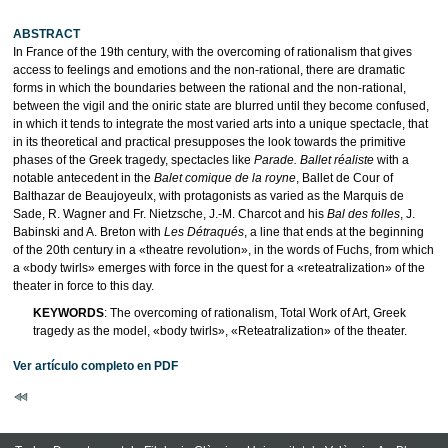
ABSTRACT
In France of the 19th century, with the overcoming of rationalism that gives
access to feelings and emotions and the non-rational, there are dramatic
forms in which the boundaries between the rational and the non-rational,
between the vigil and the oniric state are blurred until they become confused,
in which it tends to integrate the most varied arts into a unique spectacle, that
in its theoretical and practical presupposes the look towards the primitive
phases of the Greek tragedy, spectacles like
Parade. Ballet réaliste
with a
notable antecedent in the
Balet comique de la royne
, Ballet de Cour of
Balthazar de Beaujoyeulx, with protagonists as varied as the Marquis de
Sade, R. Wagner and Fr. Nietzsche, J.-M. Charcot and his
Bal des folles
, J.
Babinski and A. Breton with
Les Détraqués
, a line that ends at the beginning
of the 20th century in a «theatre revolution», in the words of Fuchs, from which
a «body twirls» emerges with force in the quest for a «reteatralization» of the
theater in force to this day.
KEYWORDS
: The overcoming of rationalism, Total Work of Art, Greek
tragedy as the model, «body twirls», «Reteatralization» of the theater.
Ver artículo completo en PDF