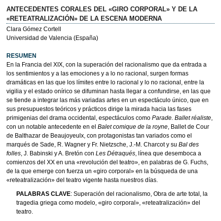
ANTECEDENTES CORALES DEL «GIRO CORPORAL» Y DE LA
«RETEATRALIZACIÓN» DE LA ESCENA MODERNA
Clara Gómez Cortell
Universidad de Valencia (España)
RESUMEN
En la Francia del XIX, con la superación del racionalismo que da entrada a
los sentimientos y a las emociones y a lo no racional, surgen formas
dramáticas en las que los límites entre lo racional y lo no racional, entre la
vigilia y el estado onírico se difuminan hasta llegar a confundirse, en las que
se tiende a integrar las más variadas artes en un espectáculo único, que en
sus presupuestos teóricos y prácticos dirige la mirada hacia las fases
primigenias del drama occidental, espectáculos como
Parade. Ballet réaliste
,
con un notable antecedente en el
Balet comique de la royne
, Ballet de Cour
de Balthazar de Beaujoyeulx, con protagonistas tan variados como el
marqués de Sade, R. Wagner y Fr. Nietzsche, J.-M. Charcot y su
Bal des
folles
, J. Babinski y A. Bretón con
Les Détraqués
, línea que desemboca a
comienzos del XX en una «revolución del teatro», en palabras de G. Fuchs,
de la que emerge con fuerza un «giro corporal» en la búsqueda de una
«reteatralización» del teatro vigente hasta nuestros días.
PALABRAS CLAVE
: Superación del racionalismo, Obra de arte total, la
tragedia griega como modelo, «giro corporal», «reteatralización» del
teatro.