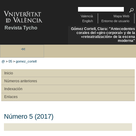
Valencià
Mapa Web
English
Entorno de usuario
Revista Tycho
Gómez Cortell, Clara: "Antecedentes
corales del «giro corporal» y de la
«reteatralización» de la escena
moderna"
@
>
05
>
gomez_cortell
Inicio
Números anteriores
Indexación
Enlaces
Número 5 (2017)