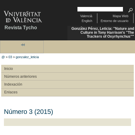
Valencià
Mapa Web
English
Entorno de usuario
Revista Tycho
González Pérez, Leticia: "Nature and
Culture in Tony Harrison's ''The
Trackers of Oxyrhynchus''"
@
>
03
>
gonzalez_leticia
Inicio
Números anteriores
Indexación
Enlaces
Número 3 (2015)