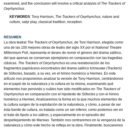
examined, and the conclusion will involve a critical analysis of
The Trackers of
Oxyrhynchus
.
KEYWORDS
: Tony Harrison,
The Trackers of Oxyrhynchus
, nature and
culture, satyr play, classical tradition, reception.
RESUMEN
La obra teatral
The Trackers of Oxyrhynchus
, de Toni Harrison, elegida como
una de las 100 mejores obras de teatro del siglo XX por el
National Theatre
Millennium Poll
, representa el deseo de revivir el género del drama satírico,
del que apenas se conservan ejemplares en comparación con las tragedias
clásicas.
The Trackers of Oxrychynchus
es una reelaboración de los
fragmentos papiráceos encontrados del drama satírico
Ichneutae (Trackers)
de Sófocles, basado, a su vez, en el himno homérico a Hermes. En este
artículo nos proponemos analizar la versión de Tony Harrison, centrándonos
en el papel de la naturaleza y la cultura en la misma, examinando qué
elementos han pervivido y cuáles han sido modificados en
The Trackers of
Oxyrhynchus
en comparación con el hipotexto de Sófocles y con el himno
homérico a Hermes. Analizaremos la forma en la que muchos elementos de
la cultura surgen de la explotación de la naturaleza, y cómo, a pesar de ser
ésta fuente de cultura, es tratada como un ser inferior, como podemos ver en
el trato de Apolo a los sátiros, y especialmente en el episodio del
despellejamiento de Marsias. También nos centraremos en la venganza de la
naturaleza y cómo este hecho se refleja en la obra. Finalmente, buscaremos