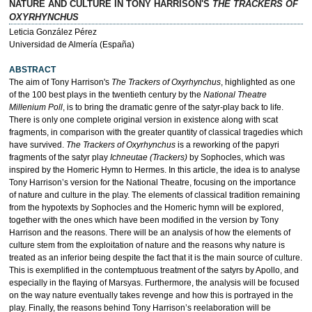
NATURE AND CULTURE IN TONY HARRISON'S
THE TRACKERS OF
OXYRHYNCHUS
Leticia González Pérez
Universidad de Almería (España)
ABSTRACT
The aim of Tony Harrison's
The Trackers of Oxyrhynchus
, highlighted as one
of the 100 best plays in the twentieth century by the
National Theatre
Millenium Poll
, is to bring the dramatic genre of the satyr-play back to life.
There is only one complete original version in existence along with scat
fragments, in comparison with the greater quantity of classical tragedies which
have survived.
The Trackers of Oxyrhynchus
is a reworking of the papyri
fragments of the satyr play
Ichneutae (Trackers)
by Sophocles, which was
inspired by the Homeric Hymn to Hermes. In this article, the idea is to analyse
Tony Harrison’s version for the National Theatre, focusing on the importance
of nature and culture in the play. The elements of classical tradition remaining
from the hypotexts by Sophocles and the Homeric hymn will be explored,
together with the ones which have been modified in the version by Tony
Harrison and the reasons. There will be an analysis of how the elements of
culture stem from the exploitation of nature and the reasons why nature is
treated as an inferior being despite the fact that it is the main source of culture.
This is exemplified in the contemptuous treatment of the satyrs by Apollo, and
especially in the flaying of Marsyas. Furthermore, the analysis will be focused
on the way nature eventually takes revenge and how this is portrayed in the
play. Finally, the reasons behind Tony Harrison’s reelaboration will be