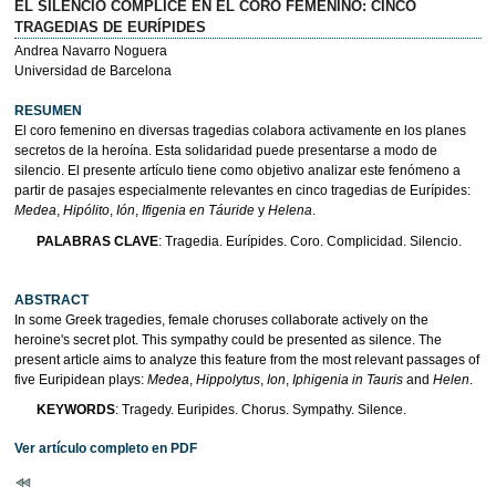
EL SILENCIO CÓMPLICE EN EL CORO FEMENINO: CINCO
TRAGEDIAS DE EURÍPIDES
Andrea Navarro Noguera
Universidad de Barcelona
RESUMEN
El coro femenino en diversas tragedias colabora activamente en los planes
secretos de la heroína. Esta solidaridad puede presentarse a modo de
silencio. El presente artículo tiene como objetivo analizar este fenómeno a
partir de pasajes especialmente relevantes en cinco tragedias de Eurípides:
Medea
,
Hipólito
,
Ión
,
Ifigenia en Táuride
y
Helena
.
PALABRAS CLAVE
: Tragedia. Eurípides. Coro. Complicidad. Silencio.
ABSTRACT
In some Greek tragedies, female choruses collaborate actively on the
heroine's secret plot. This sympathy could be presented as silence. The
present article aims to analyze this feature from the most relevant passages of
five Euripidean plays:
Medea
,
Hippolytus
,
Ion
,
Iphigenia in Tauris
and
Helen
.
KEYWORDS
: Tragedy. Euripides. Chorus. Sympathy. Silence.
Ver artículo completo en PDF