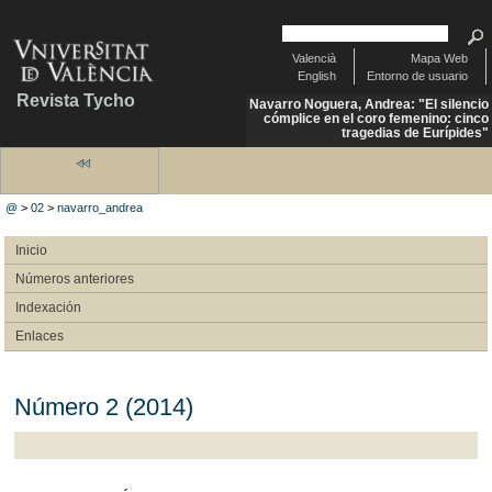
Valencià
Mapa Web
English
Entorno de usuario
Revista Tycho
Navarro Noguera, Andrea: "El silencio
cómplice en el coro femenino: cinco
tragedias de Eurípides"
@
>
02
>
navarro_andrea
Inicio
Números anteriores
Indexación
Enlaces
Número 2 (2014)