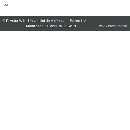
© El Autor WIKI, Universitat de València -
Buzón UV
Modificado: 20 abril 2012 14:19
wiki
/
traza
/
editar