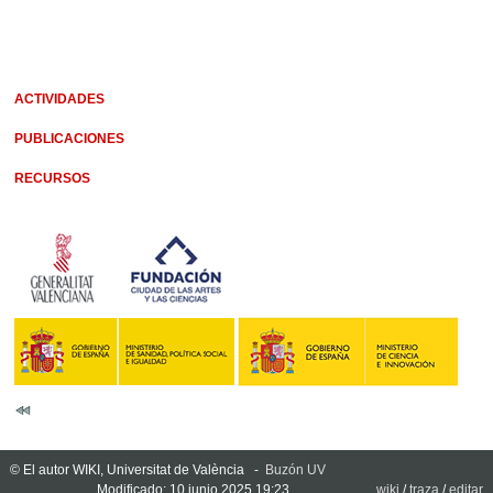
ACTIVIDADES
PUBLICACIONES
RECURSOS
© El autor WIKI, Universitat de València -
Buzón UV
Modificado: 10 junio 2025 19:23
wiki
/
traza
/
editar