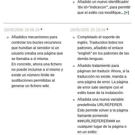
Añadido un nuevo identificador
'div id="indicecon"', para permitir
que el estilo css modifique
... [+]
26/05/2006 19:06:24
*
18/05/2005 20:19:04
*
Añadidos mecanismos para
Completado el soporte de
controlar los bucles recursivos
inglés. Traducidos todos los
que hundían al servidor si un
patrones, añadido el enlace
usuario creaba una página que
"english" en los patrones de las
se llamaba a sí misma.
demás lenguas.
En concreto, ahora una fichero
Añadido tratamiento para
no puede incluirse a sí mismo y
páginas sin traducir. Ahora, si la
existe un número límite de
traducción no existe, manda a
sustituciones permitidas al
una página de error. La página
generar un fichero wiki.
de error sale siempre con el
estilo base de la instalación.
Añadida una nueva variable
predefinida URLREFERER.
Esto permite volver a la página
llamante poniendo
###URLREFERER### en
cualquier lugar de la página o
en un estilo: