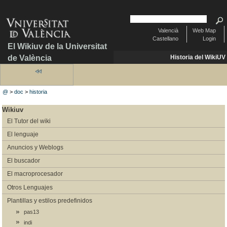
Valencià
Web Map
Castellano
Login
El Wikiuv de la Universitat
de València
Historia del WikiUV
@
>
doc
>
historia
Wikiuv
El Tutor del wiki
El lenguaje
Anuncios y Weblogs
El buscador
El macroprocesador
Otros Lenguajes
Plantillas y estilos predefinidos
pas13
indi