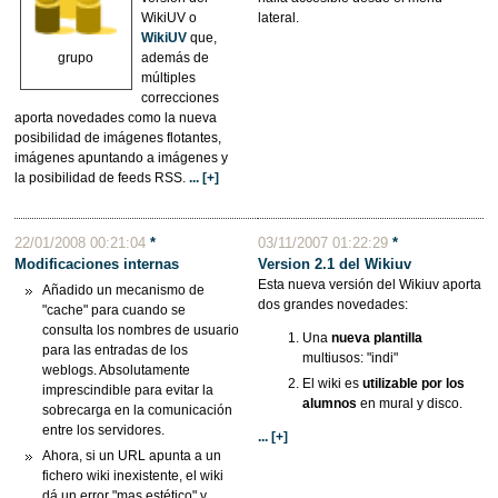
WikiUV o
lateral.
WikiUV
que,
además de
grupo
múltiples
correcciones
aporta novedades como la nueva
posibilidad de imágenes flotantes,
imágenes apuntando a imágenes y
la posibilidad de feeds RSS.
... [+]
22/01/2008 00:21:04
*
03/11/2007 01:22:29
*
Modificaciones internas
Version 2.1 del Wikiuv
Esta nueva versión del Wikiuv aporta
Añadido un mecanismo de
dos grandes novedades:
"cache" para cuando se
consulta los nombres de usuario
Una
nueva plantilla
para las entradas de los
multiusos: "indi"
weblogs. Absolutamente
El wiki es
utilizable por los
imprescindible para evitar la
alumnos
en mural y disco.
sobrecarga en la comunicación
entre los servidores.
... [+]
Ahora, si un URL apunta a un
fichero wiki inexistente, el wiki
dá un error "mas estético" y