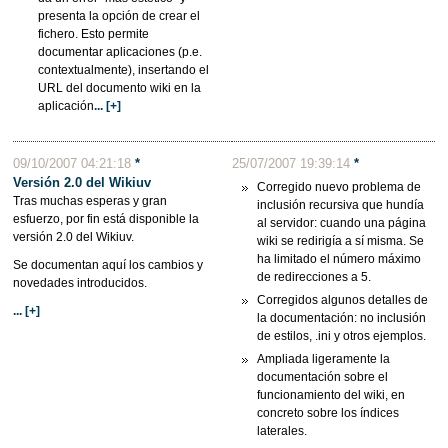
presenta la opción de crear el
fichero. Esto permite
documentar aplicaciones (p.e.
contextualmente), insertando el
URL del documento wiki en la
aplicación
... [+]
09/10/2007 04:21:18
*
25/07/2007 19:39:14
*
Versión 2.0 del Wikiuv
Corregido nuevo problema de
Tras muchas esperas y gran
inclusión recursiva que hundía
esfuerzo, por fin está disponible la
al servidor: cuando una página
versión 2.0 del Wikiuv.
wiki se redirigía a sí misma. Se
ha limitado el número máximo
Se documentan aquí los cambios y
de redirecciones a 5.
novedades introducidos.
Corregidos algunos detalles de
... [+]
la documentación: no inclusión
de estilos, .ini y otros ejemplos.
Ampliada ligeramente la
documentación sobre el
funcionamiento del wiki, en
concreto sobre los índices
laterales.