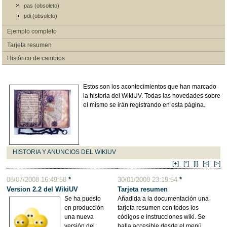
pas (obsoleto)
pdi (obsoleto)
Ejemplo completo
Tarjeta resumen
Histórico de cambios
Estos son los acontecimientos que han marcado
la historia del WikiUV. Todas las novedades sobre
el mismo se irán registrando en esta página.
HISTORIA Y ANUNCIOS DEL WIKIUV
[+]
[*]
[!]
[<]
[>]
08/07/2008 16:49:58
*
30/01/2008 23:19:54
*
Version 2.2 del WikiUV
Tarjeta resumen
Se ha puesto
Añadida a la documentación una
en producción
tarjeta resumen con todos los
una nueva
códigos e instrucciones wiki. Se
versión del
halla accesible desde el menú