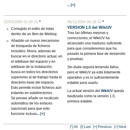
... [+]
02/03/2005 01:00:16
*
06/11/2004 04:18:32
*
VERSION 1.0 del WikiUV
Corregido el estilo de listas
Tras las últimas mejoras y
dentro de un ítem de Weblog.
correcciones, el WikiUV ha
Añadido un nuevo mecanismo
alcanzado una madurez suficiente
de búsqueda de ficheros
para que consideremos que ha
incluídos. Ahora, además de
pasado la primera fase de desarrollo
buscar en el directorio actual, en
y pruebas.
el wikibase del espacio y en
wikibase de la instalación,
Sin duda seguirá teniendo fallos,
busca en todos los directorios
pero el WikiUV ya está totalmente
superiores al de trabajo hasta el
operativo y es lo suficientemente
directorio base del espacio.
estable para usarlo.
Esto permite incluir ficheros aún
La actual versión del
WikiUV
queda
estando en subdirectorios.
bautizada como la versión 1.0,
Se prevee añadir un recálculo
primera estable.
automático de los enlaces
(opcional) para que esto
funcione incluso
... [+]
[*] All
[!] Last
[<] Previous
[>] Next