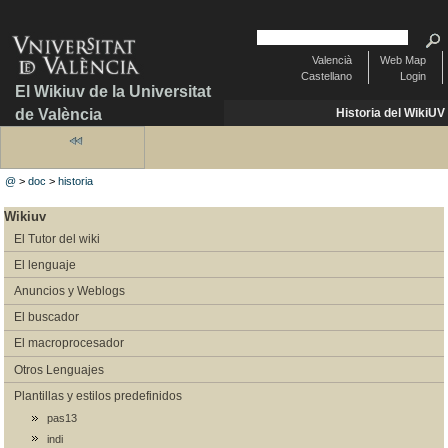
Valencià
Web Map
Castellano
Login
El Wikiuv de la Universitat
de València
Historia del WikiUV
@
>
doc
>
historia
Wikiuv
El Tutor del wiki
El lenguaje
Anuncios y Weblogs
El buscador
El macroprocesador
Otros Lenguajes
Plantillas y estilos predefinidos
pas13
indi