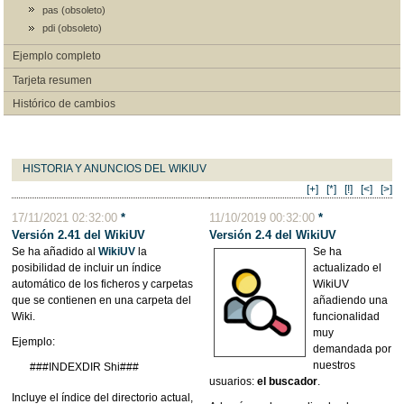
pas (obsoleto)
pdi (obsoleto)
Ejemplo completo
Tarjeta resumen
Histórico de cambios
HISTORIA Y ANUNCIOS DEL WIKIUV
[+]
[*]
[!]
[<]
[>]
17/11/2021 02:32:00
*
11/10/2019 00:32:00
*
Versión 2.41 del WikiUV
Versión 2.4 del WikiUV
Se ha añadido al
WikiUV
la
Se ha
posibilidad de incluir un índice
actualizado el
automático de los ficheros y carpetas
WikiUV
que se contienen en una carpeta del
añadiendo una
Wiki.
funcionalidad
muy
Ejemplo:
demandada por
nuestros
###INDEXDIR Shi###
usuarios:
el buscador
.
Incluye el índice del directorio actual,