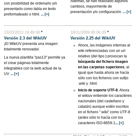
Además, se han realizado algunos
con posibilidad de ordenarlo y/o
cambios, mayormente de
presentarlo como tabla en texto
presentación y/o configuración.
... [+]
preformateado o html.
... [+]
13/03/2013 19:49:58
*
18/11/2009 00:06:05
*
Versión 2.3 del WikiUV
Versión 2.25 del
WikiUV
¡El WikiUV presenta una imagen
Ahora, las imágenes internas al
totalmente renovada!.
wiki referenciadas con un url
relativo (del tipo
)
provocan la
La nueva plantilla "pas13" permite ya
búsqueda del fichero imagen
el crear páginas totalmente
en las carpetas superiores
, al
integrables con la web actual de la
igual que hasta ahora se hacía
UV.
... [+]
sólo con los ficheros con sufijo
.wiki y .html.
Inicio de soporte UTF-8
. Ahora
el wikiuv entiende los caracteres
nacionales (del castellano y
catalán) aunque estén escritos
en el fichero ".wiki" como UTF-8
(antes sólo lo hacía con los
caracteres ISO-8859-1
... [+]