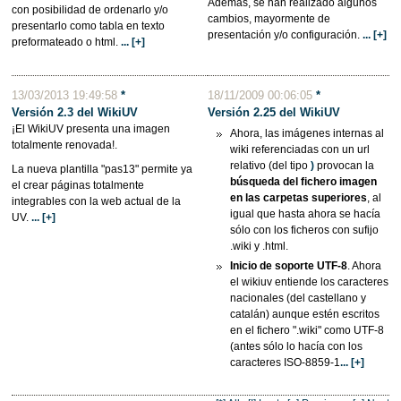
Además, se han realizado algunos
con posibilidad de ordenarlo y/o
cambios, mayormente de
presentarlo como tabla en texto
presentación y/o configuración.
... [+]
preformateado o html.
... [+]
13/03/2013 19:49:58
*
18/11/2009 00:06:05
*
Versión 2.3 del WikiUV
Versión 2.25 del
WikiUV
¡El WikiUV presenta una imagen
Ahora, las imágenes internas al
totalmente renovada!.
wiki referenciadas con un url
relativo (del tipo
)
provocan la
La nueva plantilla "pas13" permite ya
búsqueda del fichero imagen
el crear páginas totalmente
en las carpetas superiores
, al
integrables con la web actual de la
igual que hasta ahora se hacía
UV.
... [+]
sólo con los ficheros con sufijo
.wiki y .html.
Inicio de soporte UTF-8
. Ahora
el wikiuv entiende los caracteres
nacionales (del castellano y
catalán) aunque estén escritos
en el fichero ".wiki" como UTF-8
(antes sólo lo hacía con los
caracteres ISO-8859-1
... [+]