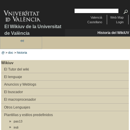
Valencià
Web Map
Castellano
Login
El Wikiuv de la Universitat
de València
Historia del WikiUV
@
>
doc
>
historia
Wikiuv
El Tutor del wiki
El lenguaje
Anuncios y Weblogs
El buscador
El macroprocesador
Otros Lenguajes
Plantillas y estilos predefinidos
pas13
indi