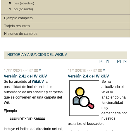
pas (obsoleto)
pdi (obsoleto)
Ejemplo completo
Tarjeta resumen
Histórico de cambios
HISTORIA Y ANUNCIOS DEL WIKIUV
[+]
[*]
[!]
[<]
[>]
17/11/2021 02:32:00
*
11/10/2019 00:32:00
*
Versión 2.41 del WikiUV
Versión 2.4 del WikiUV
Se ha añadido al
WikiUV
la
Se ha
posibilidad de incluir un índice
actualizado el
automático de los ficheros y carpetas
WikiUV
que se contienen en una carpeta del
añadiendo una
Wiki.
funcionalidad
muy
Ejemplo:
demandada por
nuestros
###INDEXDIR Shi###
usuarios:
el buscador
.
Incluye el índice del directorio actual,