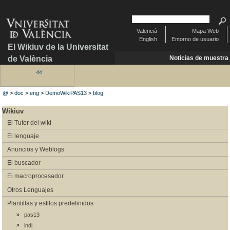
Valencià
Mapa Web
English
Entorno de usuario
El Wikiuv de la Universitat
de València
Noticias de muestra
@
>
doc
>
eng
>
DemoWikiPAS13
>
blog
Wikiuv
El Tutor del wiki
El lenguaje
Anuncios y Weblogs
El buscador
El macroprocesador
Otros Lenguajes
Plantillas y estilos predefinidos
pas13
indi