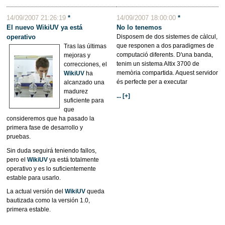
14/09/2007 21:26:19
*
14/09/2007 18:00:00
*
El nuevo WikiUV ya está
No lo tenemos
operativo
Disposem de dos sistemes de càlcul,
que responen a dos paradigmes de
Tras las últimas
computació diferents. D'una banda,
mejoras y
tenim un sistema Altix 3700 de
correcciones, el
memòria compartida. Aquest servidor
WikiUV
ha
és perfecte per a executar
alcanzado una
madurez
... [+]
suficiente para
que
consideremos que ha pasado la
primera fase de desarrollo y
pruebas.
Sin duda seguirá teniendo fallos,
pero el
WikiUV
ya está totalmente
operativo y es lo suficientemente
estable para usarlo.
La actual versión del
WikiUV
queda
bautizada como la versión 1.0,
primera estable.