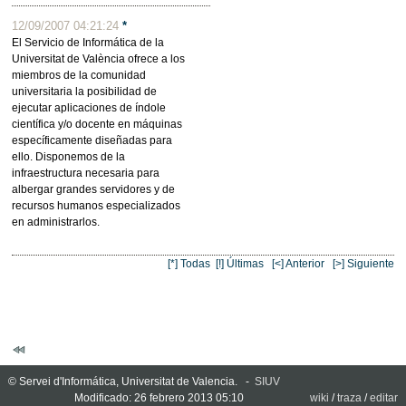
12/09/2007 04:21:24
*
El Servicio de Informática de la
Universitat de València ofrece a los
miembros de la comunidad
universitaria la posibilidad de
ejecutar aplicaciones de índole
científica y/o docente en máquinas
específicamente diseñadas para
ello. Disponemos de la
infraestructura necesaria para
albergar grandes servidores y de
recursos humanos especializados
en administrarlos.
[*] Todas
[!] Últimas
[<] Anterior
[>] Siguiente
© Servei d'Informática, Universitat de Valencia. -
SIUV
Modificado: 26 febrero 2013 05:10
wiki
/
traza
/
editar