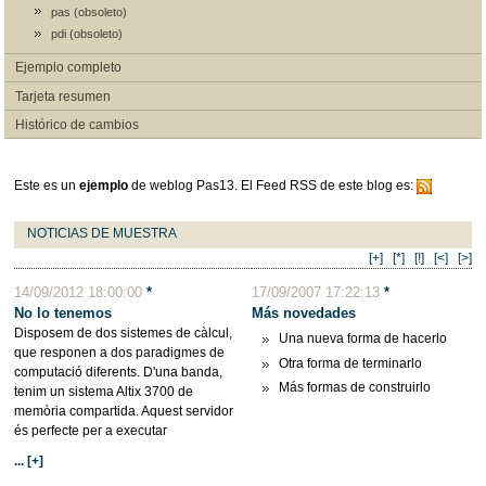
pas (obsoleto)
pdi (obsoleto)
Ejemplo completo
Tarjeta resumen
Histórico de cambios
Este es un
ejemplo
de weblog Pas13. El Feed RSS de este blog es:
NOTICIAS DE MUESTRA
[+]
[*]
[!]
[<]
[>]
14/09/2012 18:00:00
*
17/09/2007 17:22:13
*
No lo tenemos
Más novedades
Disposem de dos sistemes de càlcul,
Una nueva forma de hacerlo
que responen a dos paradigmes de
Otra forma de terminarlo
computació diferents. D'una banda,
Más formas de construirlo
tenim un sistema Altix 3700 de
memòria compartida. Aquest servidor
és perfecte per a executar
... [+]