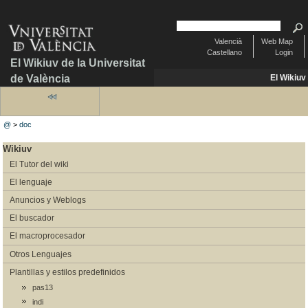
Valencià
Web Map
Castellano
Login
El Wikiuv de la Universitat
de València
El Wikiuv
@
>
doc
Wikiuv
El Tutor del wiki
El lenguaje
Anuncios y Weblogs
El buscador
El macroprocesador
Otros Lenguajes
Plantillas y estilos predefinidos
pas13
indi