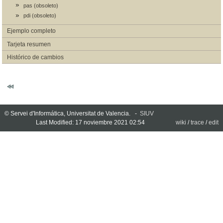
pas (obsoleto)
pdi (obsoleto)
Ejemplo completo
Tarjeta resumen
Histórico de cambios
© Servei d'Informática, Universitat de Valencia. -
SIUV
Last Modified: 17 noviembre 2021 02:54
wiki
/
trace
/
edit