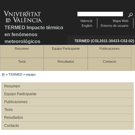
Valencià
Mapa Web
English
Entorno de usuario
TERMED Impacto térmico
en fenómenos
meteorológicos
TERMED (CGL2011-30433-C02-02)
Resumen
Equipo Participante
Publicaciones
Tesis
Resultados
Contacto
@
>
TERMED
>
equipo
Resumen
Equipo Participante
Publicaciones
Tesis
Resultados
Contacto