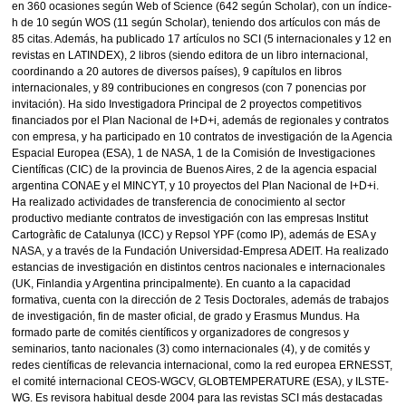
en 360 ocasiones según Web of Science (642 según Scholar), con un índice-
h de 10 según WOS (11 según Scholar), teniendo dos artículos con más de
85 citas. Además, ha publicado 17 artículos no SCI (5 internacionales y 12 en
revistas en LATINDEX), 2 libros (siendo editora de un libro internacional,
coordinando a 20 autores de diversos países), 9 capítulos en libros
internacionales, y 89 contribuciones en congresos (con 7 ponencias por
invitación). Ha sido Investigadora Principal de 2 proyectos competitivos
financiados por el Plan Nacional de I+D+i, además de regionales y contratos
con empresa, y ha participado en 10 contratos de investigación de la Agencia
Espacial Europea (ESA), 1 de NASA, 1 de la Comisión de Investigaciones
Científicas (CIC) de la provincia de Buenos Aires, 2 de la agencia espacial
argentina CONAE y el MINCYT, y 10 proyectos del Plan Nacional de I+D+i.
Ha realizado actividades de transferencia de conocimiento al sector
productivo mediante contratos de investigación con las empresas Institut
Cartogràfic de Catalunya (ICC) y Repsol YPF (como IP), además de ESA y
NASA, y a través de la Fundación Universidad-Empresa ADEIT. Ha realizado
estancias de investigación en distintos centros nacionales e internacionales
(UK, Finlandia y Argentina principalmente). En cuanto a la capacidad
formativa, cuenta con la dirección de 2 Tesis Doctorales, además de trabajos
de investigación, fin de master oficial, de grado y Erasmus Mundus. Ha
formado parte de comités científicos y organizadores de congresos y
seminarios, tanto nacionales (3) como internacionales (4), y de comités y
redes científicas de relevancia internacional, como la red europea ERNESST,
el comité internacional CEOS-WGCV, GLOBTEMPERATURE (ESA), y ILSTE-
WG. Es revisora habitual desde 2004 para las revistas SCI más destacadas