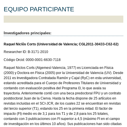
EQUIPO PARTICIPANTE
Investigadores principales:
Raquel Niclòs Corts (Universidad de Valencia; CGL2011-30433-C02-02)
Researcher ID: B-3171-2010
Código Orcid: 0000-0001-6630-7118
Raquel Niclos Corts (Algemesí-Valencia, 1977) es Licenciada en Física
(2000) y Doctora en Física (2005) por la Universidad de Valencia (UV). Desde
2011 es Investigadora Contratada Ramón y Cajal (RyC) en esta universidad,
estando acreditada para el Cuerpo de Profesores Titulares de Universidad y
contando con evaluación positiva del Programa I3, lo que avala su
trayectoria. Anteriormente contó con una beca predoctoral FPU y un contrato
postdoctoral Juan de la Cierva. Hasta la fecha dispone de 25 artículos en
revistas incluidas en el SCI-JCR, de los cuales 22 se encuentran en revistas
del tercio superior (T1), estando los 25 en la primera mitad. El factor de
impacto (FI) medio es de 3,1 para los T1 y de 2,8 para los 25 totales,
contando con 3 publicaciones con FI superior a 4,5 (máximo FI en el campo
de investigación en los últimos 10 años). Sus publicaciones han sido citadas