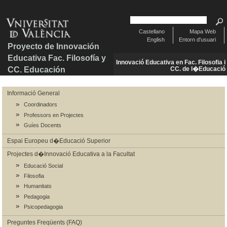
Castellano
Mapa Web
English
Entorn d'usuari
Proyecto de Innovación
Educativa Fac. Filosofía y
Innovació Educativa en Fac. Filosofia i
CC. Educación
CC. de l�Educació
Informació General
Coordinadors
Professors en Projectes
Guíes Docents
Espai Europeu d�Educació Superior
Projectes d�Innovació Educativa a la Facultat
Educació Social
Filosofia
Humanitats
Pedagogia
Psicopedagogia
Preguntes Freqüents (FAQ)