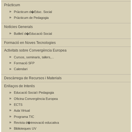
Pràcticum
Pràcticum d�Educ. Social
Pràcticum de Pedagogia
Notícies Generals
Butlletí d�Educació Social
Formació en Noves Tecnologies
Activitats sobre Convergència Europea
Cursos, seminaris, tallers,...
Formació SFP
Calendari
Descàrrega de Recursos i Materials
Enllaços de Interés
Educació Social i Pedagogia
Oficina Convergència Europea
ECTS
Aula Virtual
Programa TIC
Revista d�innovació educativa
Biblioteques UV