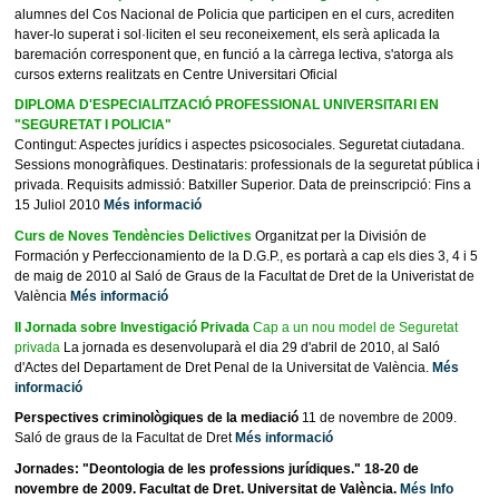
alumnes del Cos Nacional de Policia que participen en el curs, acrediten
haver-lo superat i sol·liciten el seu reconeixement, els serà aplicada la
baremación corresponent que, en funció a la càrrega lectiva, s'atorga als
cursos externs realitzats en Centre Universitari Oficial
DIPLOMA D'ESPECIALITZACIÓ PROFESSIONAL UNIVERSITARI EN
"SEGURETAT I POLICIA"
Contingut: Aspectes jurídics i aspectes psicosociales. Seguretat ciutadana.
Sessions monogràfiques. Destinataris: professionals de la seguretat pública i
privada. Requisits admissió: Batxiller Superior. Data de preinscripció: Fins a
15 Juliol 2010
Més informació
Curs de Noves Tendències Delictives
Organitzat per la División de
Formación y Perfeccionamiento de la D.G.P., es portarà a cap els dies 3, 4 i 5
de maig de 2010 al Saló de Graus de la Facultat de Dret de la Univeristat de
València
Més informació
II Jornada sobre Investigació Privada
Cap a un nou model de Seguretat
privada
La jornada es desenvoluparà el dia 29 d'abril de 2010, al Saló
d'Actes del Departament de Dret Penal de la Universitat de València.
Més
informació
Perspectives criminològiques de la mediació
11 de novembre de 2009.
Saló de graus de la Facultat de Dret
Més informació
Jornades: "Deontologia de les professions jurídiques." 18-20 de
novembre de 2009. Facultat de Dret. Universitat de València.
Més Info