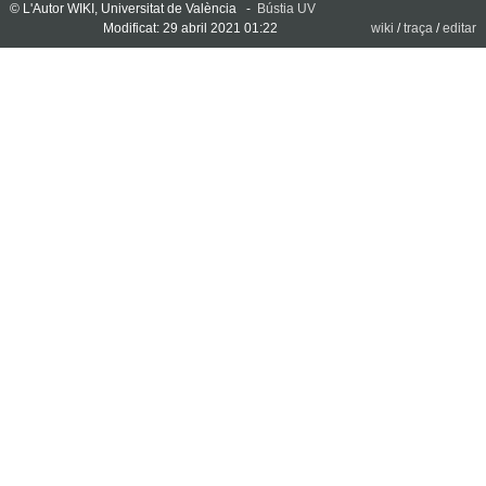
© L'Autor WIKI, Universitat de València -
Bústia UV
Modificat: 29 abril 2021 01:22
wiki
/
traça
/
editar