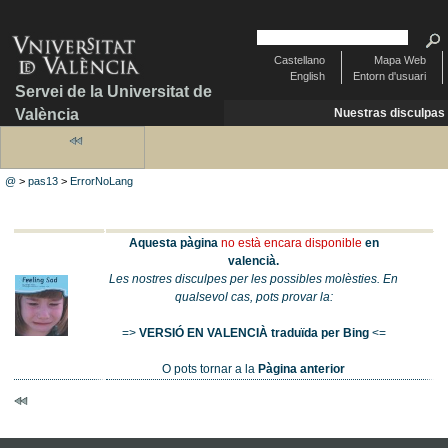
Castellano
Mapa Web
English
Entorn d'usuari
Servei de la Universitat de
València
Nuestras disculpas
@
>
pas13
>
ErrorNoLang
Aquesta pàgina
no està encara disponible
en
valencià.
Les nostres disculpes per les possibles molèsties. En
qualsevol cas, pots provar la:
=>
VERSIÓ EN VALENCIÀ traduïda per Bing
<=
O pots tornar a la
Pàgina anterior