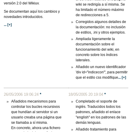
versión 2.0 del Wikiuv.
wiki se redirigía a sí misma. Se
ha limitado el número máximo
Se documentan aquí los cambios y
de redirecciones a 5.
novedades introducidos.
Corregidos algunos detalles de
... [+]
la documentación: no inclusión
de estilos, .ini y otros ejemplos.
Ampliada ligeramente la
documentación sobre el
funcionamiento del wiki, en
concreto sobre los índices
laterales.
Añadido un nuevo identificador
'div id="indicecon"', para permitir
que el estilo css modifique
... [+]
26/05/2006 19:06:24
*
18/05/2005 20:19:04
*
Añadidos mecanismos para
Completado el soporte de
controlar los bucles recursivos
inglés. Traducidos todos los
que hundían al servidor si un
patrones, añadido el enlace
usuario creaba una página que
"english" en los patrones de las
se llamaba a sí misma.
demás lenguas.
En concreto, ahora una fichero
Añadido tratamiento para