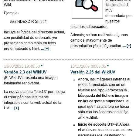
Wiki.
funcionalidad
muy
Ejemplo:
demandada por
nuestros
###INDEXDIR Shi###
usuarios:
el buscador
.
Incluye el índice del directorio actual,
Además, se han realizado algunos
con posibilidad de ordenarlo y/o
cambios, mayormente de
presentarlo como tabla en texto
presentación y/o configuración.
... [+]
preformateado o html.
... [+]
13/03/2013 19:49:58
*
18/11/2009 00:06:05
*
Versión 2.3 del WikiUV
Versión 2.25 del
WikiUV
¡El WikiUV presenta una imagen
Ahora, las imágenes internas al
totalmente renovada!.
wiki referenciadas con un url
relativo (del tipo
)
provocan la
La nueva plantilla "pas13" permite ya
búsqueda del fichero imagen
el crear páginas totalmente
en las carpetas superiores
, al
integrables con la web actual de la
igual que hasta ahora se hacía
UV.
... [+]
sólo con los ficheros con sufijo
.wiki y .html.
Inicio de soporte UTF-8
. Ahora
el wikiuv entiende los caracteres
nacionales (del castellano y