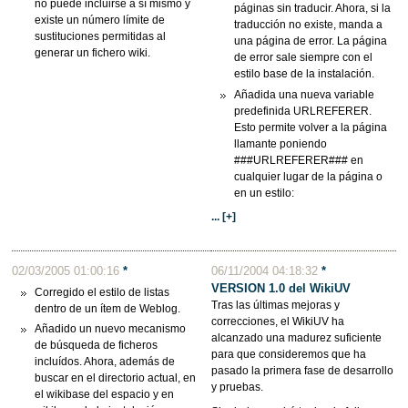
no puede incluirse a sí mismo y
páginas sin traducir. Ahora, si la
existe un número límite de
traducción no existe, manda a
sustituciones permitidas al
una página de error. La página
generar un fichero wiki.
de error sale siempre con el
estilo base de la instalación.
Añadida una nueva variable
predefinida URLREFERER.
Esto permite volver a la página
llamante poniendo
###URLREFERER### en
cualquier lugar de la página o
en un estilo:
... [+]
02/03/2005 01:00:16
*
06/11/2004 04:18:32
*
VERSION 1.0 del WikiUV
Corregido el estilo de listas
Tras las últimas mejoras y
dentro de un ítem de Weblog.
correcciones, el WikiUV ha
Añadido un nuevo mecanismo
alcanzado una madurez suficiente
de búsqueda de ficheros
para que consideremos que ha
incluídos. Ahora, además de
pasado la primera fase de desarrollo
buscar en el directorio actual, en
y pruebas.
el wikibase del espacio y en