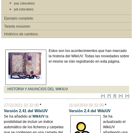
pas (obsoleto)
pdi (obsoleto)
Ejemplo completo
Tarjeta resumen
Histórico de cambios
Estos son los acontecimientos que han marcado
la historia del WikiUV. Todas las novedades sobre
el mismo se irán registrando en esta página.
HISTORIA Y ANUNCIOS DEL WIKIUV
[+]
[*]
[!]
[<]
[>]
17/11/2021 02:32:00
*
11/10/2019 00:32:00
*
Versión 2.41 del WikiUV
Versión 2.4 del WikiUV
Se ha añadido al
WikiUV
la
Se ha
posibilidad de incluir un índice
actualizado el
automático de los ficheros y carpetas
WikiUV
que se contienen en una carpeta del
añadiendo una