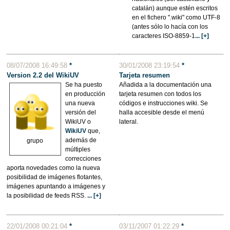
catalán) aunque estén escritos
en el fichero ".wiki" como UTF-8
(antes sólo lo hacía con los
caracteres ISO-8859-1
... [+]
08/07/2008 16:49:58
*
30/01/2008 23:19:54
*
Version 2.2 del WikiUV
Tarjeta resumen
Se ha puesto
Añadida a la documentación una
en producción
tarjeta resumen con todos los
una nueva
códigos e instrucciones wiki. Se
versión del
halla accesible desde el menú
WikiUV o
lateral.
WikiUV
que,
además de
grupo
múltiples
correcciones
aporta novedades como la nueva
posibilidad de imágenes flotantes,
imágenes apuntando a imágenes y
la posibilidad de feeds RSS.
... [+]
22/01/2008 00:21:04
*
03/11/2007 01:22:29
*