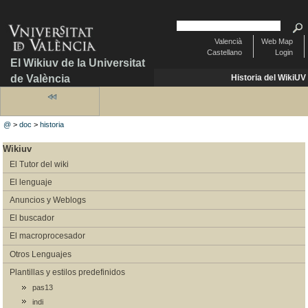
Valencià
Web Map
Castellano
Login
El Wikiuv de la Universitat
de València
Historia del WikiUV
@
>
doc
>
historia
Wikiuv
El Tutor del wiki
El lenguaje
Anuncios y Weblogs
El buscador
El macroprocesador
Otros Lenguajes
Plantillas y estilos predefinidos
pas13
indi