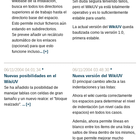
wikibase de la instalación,
Sin duda seguirá teniendo fallos,
busca en todos los directorios
pero el WikiUV ya está totalmente
superiores al de trabajo hasta el
operativo y es lo suficientemente
directorio base del espacio.
estable para usarlo.
Esto permite incluir ficheros aún
La actual versión del
WikiUV
queda
estando en subdirectorios.
bautizada como la versión 1.0,
Se prevee añadir un recálculo
primera estable.
automático de los enlaces
(opcional) para que esto
funcione incluso
... [+]
06/11/2004 04:01:34
*
06/11/2004 03:48:30
*
Nuevas posibilidades en el
Nueva versión del WikiUV
WikiUV
El principal cambio afecta a las
indentaciones y las listas:
Se ha añadido la posibilidad de
manejar tablas con celdas de gran
Ahora el wiki cuenta correctamente
tamaño y un nuevo realce: el "bloque
los espacios para determinar el nivel
realzado".
... [+]
de indentación (un nivel cada dos
espacios) en todos los casos.
Además, ahora permite líneas en
blanco entre los ítems de una lista y
saltos de línea dentro de los mismos,
lo que permite mejorar mucho