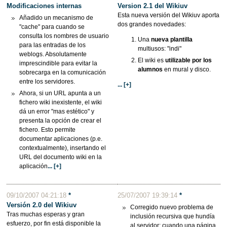
Modificaciones internas
Version 2.1 del Wikiuv
Esta nueva versión del Wikiuv aporta
Añadido un mecanismo de
dos grandes novedades:
"cache" para cuando se
consulta los nombres de usuario
Una
nueva plantilla
para las entradas de los
multiusos: "indi"
weblogs. Absolutamente
El wiki es
utilizable por los
imprescindible para evitar la
alumnos
en mural y disco.
sobrecarga en la comunicación
entre los servidores.
... [+]
Ahora, si un URL apunta a un
fichero wiki inexistente, el wiki
dá un error "mas estético" y
presenta la opción de crear el
fichero. Esto permite
documentar aplicaciones (p.e.
contextualmente), insertando el
URL del documento wiki en la
aplicación
... [+]
09/10/2007 04:21:18
*
25/07/2007 19:39:14
*
Versión 2.0 del Wikiuv
Corregido nuevo problema de
Tras muchas esperas y gran
inclusión recursiva que hundía
esfuerzo, por fin está disponible la
al servidor: cuando una página