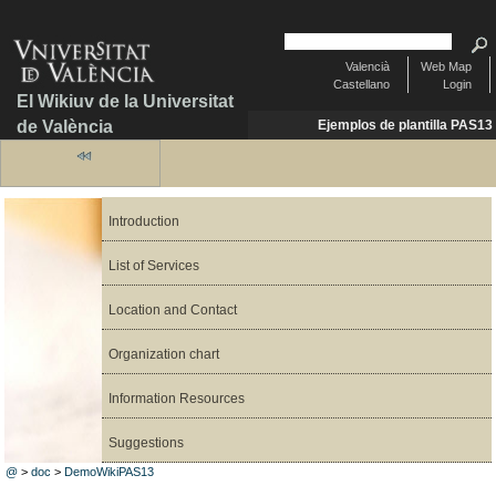
Valencià
Web Map
Castellano
Login
El Wikiuv de la Universitat
de València
Ejemplos de plantilla PAS13
Introduction
List of Services
Location and Contact
Organization chart
Information Resources
Suggestions
@
>
doc
>
DemoWikiPAS13