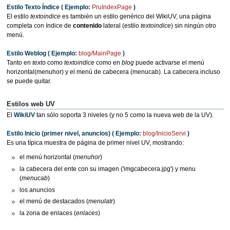
Estilo Texto Índice ( Ejemplo:
PruIndexPage
)
El estilo
textoindice
es también un estilo genérico del WikiUV, una página
completa con índice de
contenido
lateral (estilo
textoindice
) sin ningún otro
menú.
Estilo Weblog ( Ejemplo:
blog/MainPage
)
Tanto en
texto
como
textoindice
como en
blog
puede activarse el menú
horizontal(menuhor) y el menú de cabecera (menucab). La cabecera incluso
se puede quitar.
Estilos web UV
El
WikiUV
tan sólo soporta 3 niveles (y no 5 como la nueva web de la UV).
Estilo Inicio (primer nivel, anuncios) ( Ejemplo:
blog/InicioServi
)
Es una típica muestra de página de primer nivel UV, mostrando:
el menú horizontal (
menuhor
)
la cabecera del ente con su imagen ('imgcabecera.jpg') y menu
(
menucab
)
los anuncios
el menú de destacados (
menulatr
)
la zona de enlaces (
enlaces
)