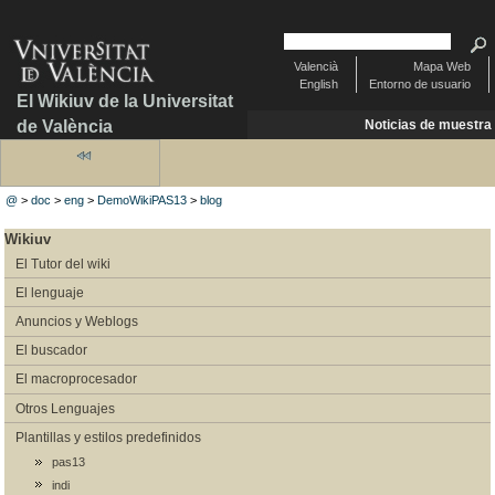
Valencià
Mapa Web
English
Entorno de usuario
El Wikiuv de la Universitat
de València
Noticias de muestra
@
>
doc
>
eng
>
DemoWikiPAS13
>
blog
Wikiuv
El Tutor del wiki
El lenguaje
Anuncios y Weblogs
El buscador
El macroprocesador
Otros Lenguajes
Plantillas y estilos predefinidos
pas13
indi