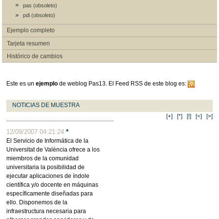
pas (obsoleto)
pdi (obsoleto)
Ejemplo completo
Tarjeta resumen
Histórico de cambios
Este es un
ejemplo
de weblog Pas13. El Feed RSS de este blog es:
NOTICIAS DE MUESTRA
[+]
[*]
[!]
[<]
[>]
12/09/2007 04:21:24
*
El Servicio de Informática de la
Universitat de València ofrece a los
miembros de la comunidad
universitaria la posibilidad de
ejecutar aplicaciones de índole
científica y/o docente en máquinas
específicamente diseñadas para
ello. Disponemos de la
infraestructura necesaria para