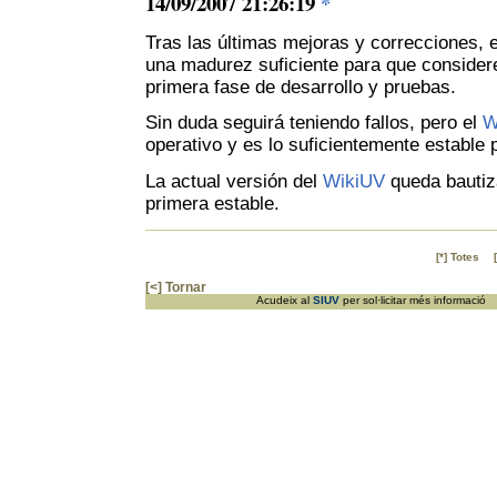
14/09/2007 21:26:19
*
Tras las últimas mejoras y correcciones, 
una madurez suficiente para que conside
primera fase de desarrollo y pruebas.
Sin duda seguirá teniendo fallos, pero el
W
operativo y es lo suficientemente estable 
La actual versión del
WikiUV
queda bautiz
primera estable.
[*] Totes
[<] Tornar
Acudeix al
SIUV
per sol·licitar més informac